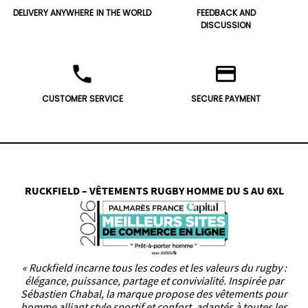
DELIVERY ANYWHERE
IN THE WORLD
FEEDBACK AND
DISCUSSION
phone
credit_card
CUSTOMER SERVICE
SECURE PAYMENT
RUCKFIELD – VÊTEMENTS RUGBY HOMME DU S AU 6XL
« Ruckfield incarne tous les codes et les valeurs du rugby :
élégance, puissance, partage et convivialité. Inspirée par
Sébastien Chabal, la marque propose des vêtements pour
homme alliant style sportif et confort, adaptés à toutes les