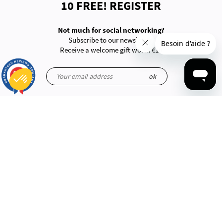
10 FREE! REGISTER
Not much for social networking?
Subscribe to our newsletter!
Receive a welcome gift worth €10
9.7
/10
ok
2875
reviews
Consent Management Platform: Personalize Your Options
Axeptio consent
Our platform empowers you to tailor and manage your privacy settings, ensuring compliance with regulations. 
ABOUT US
Q&A
Legal Information
Terms of delivery
Secure payment
Track my orders
Loyalty program
Feedback and discussion