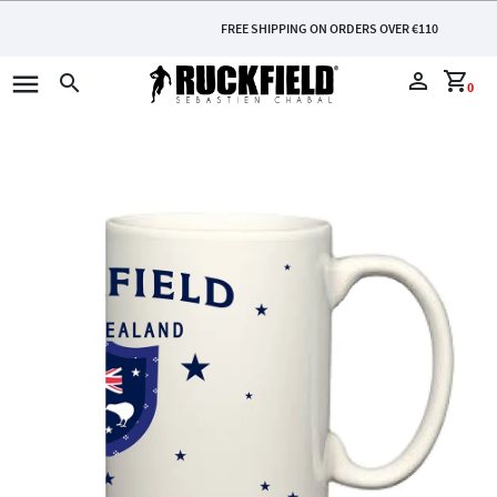
FREE SHIPPING ON ORDERS OVER €110
menu
perm_identity
shopping_cart
search
0