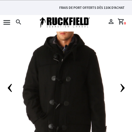
FRAIS DE PORT OFFERTS DÈS 110€ D'ACHAT
menu
perm_identity
shopping_cart
search
0