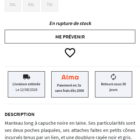
5XL
6XL
7XL
En rupture de stock
ME PRÉVENIR
favorite_border
local_shipping
autorenew
Livraison estimée
Retours sous 30
Paiement en 3x
Le 12/08/2026
jours
sans frais dès 200€
DESCRIPTION
Manteau long à capuche noire en laine. Ses particularités sont
ses deux poches plaquées, ses attaches faites en petits cônes
incurvés tenus par un lien, et une doublure rayée noir et gris.