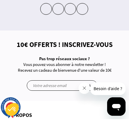
insta
fb
yt
in
10€ OFFERTS ! INSCRIVEZ-VOUS
Pas trop réseaux sociaux ?
Vous pouvez vous abonner à notre newsletter !
Recevez un cadeau de bienvenue d'une valeur de 10€
ok
9.7
/10
2905 avis
À PROPOS
Plateforme de Gestion du Consentement : Personnalisez vos Options
Axeptio consent
Notre plateforme vous permet d'adapter et de gérer vos paramètres de confidentialité, en garantissant la conf