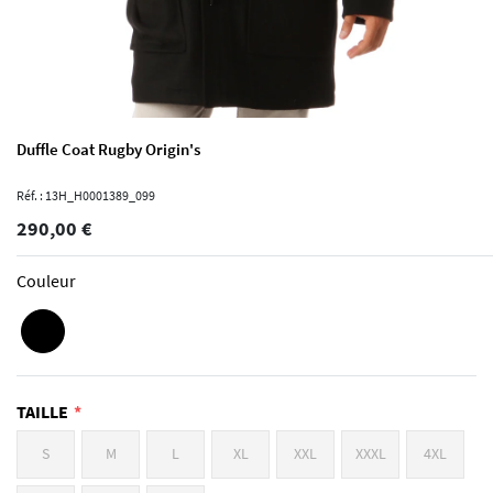
Duffle Coat Rugby Origin's
Réf. : 13H_H0001389_099
290,00 €
Couleur
TAILLE
S
M
L
XL
XXL
XXXL
4XL