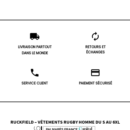
local_shipping
autorenew
LIVRAISON PARTOUT
RETOURS ET
ÉCHANGES
DANS LE MONDE
phone
credit_card
SERVICE CLIENT
PAIEMENT SÉCURISÉ
RUCKFIELD – VÊTEMENTS RUGBY HOMME DU S AU 6XL