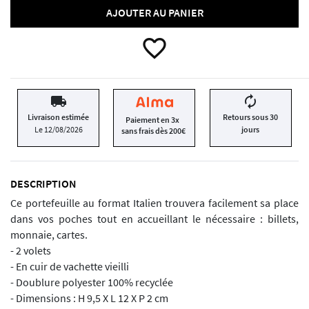
AJOUTER AU PANIER
favorite_border
local_shipping
autorenew
Livraison estimée
Retours sous 30
Paiement en 3x
Le 12/08/2026
jours
sans frais dès 200€
DESCRIPTION
Ce portefeuille au format Italien trouvera facilement sa place
dans vos poches tout en accueillant le nécessaire : billets,
monnaie, cartes.
- 2 volets
- En cuir de vachette vieilli
- Doublure polyester 100% recyclée
- Dimensions : H 9,5 X L 12 X P 2 cm