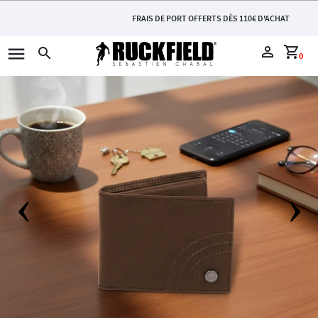
FRAIS DE PORT OFFERTS DÈS 110€ D'ACHAT
menu
perm_identity
shopping_cart
search
0