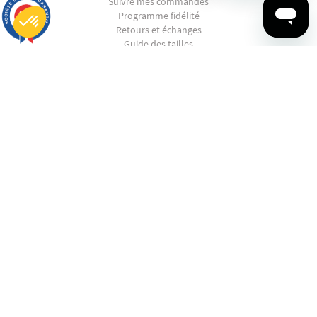
Suivre mes commandes
9.7
Programme fidélité
/10
2847 avis
Retours et échanges
Guide des tailles
Plateforme de Gestion du Consentement : Personnalisez vos Options
CGV
Axeptio consent
Notre plateforme vous permet d'adapter et de gérer vos paramètres de confidentialité, en garantissant la conf
CGU
La RSE chez Ruckfield
SHOPPING
EN PANNE D'INSPIRATION ?
CONTACTEZ-NOUS
© 2022 - 2025 Ruckfield. All Rights Reserved.