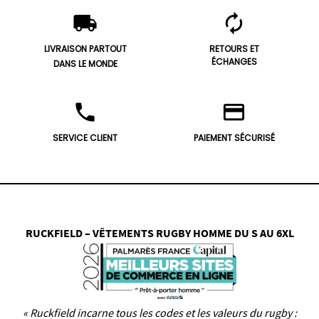
local_shipping
autorenew
LIVRAISON PARTOUT
RETOURS ET
ÉCHANGES
DANS LE MONDE
phone
credit_card
SERVICE CLIENT
PAIEMENT SÉCURISÉ
RUCKFIELD – VÊTEMENTS RUGBY HOMME DU S AU 6XL
« Ruckfield incarne tous les codes et les valeurs du rugby :