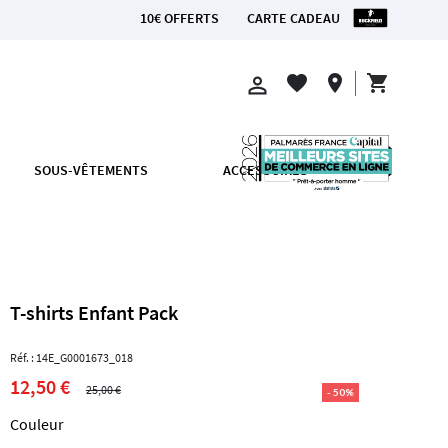
10€ OFFERTS
CARTE CADEAU
FRANCE MÉTROPOLITAINE
shopping_cart
favorite
location_on
perm_identity
SOUS-VÊTEMENTS
ACCESSOIRES
T-shirts Enfant Pack
Réf. : 14E_G0001673_018
12,50 €
25,00 €
- 50%
Couleur