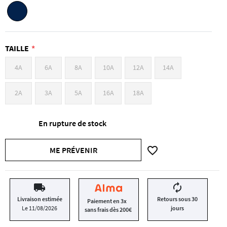
TAILLE
4A
6A
8A
10A
12A
14A
2A
3A
5A
16A
18A
En rupture de stock
favorite_border
ME PRÉVENIR
local_shipping
autorenew
Livraison estimée
Retours sous 30
Paiement en 3x
Le 11/08/2026
jours
sans frais dès 200€