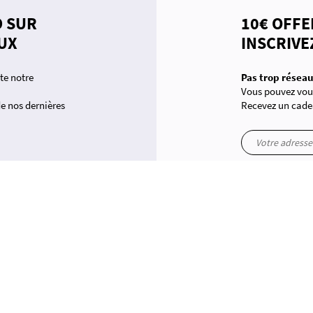
D SUR
10€ OFFE
UX
INSCRIVE
te notre
Pas trop réseau
Vous pouvez vous
 de nos dernières
Recevez un cade
 conformité avec les réglementations. Personnalisez vos préférences pour contrôler la manière dont vos inform
yt
in
PPING
EN PANNE D'INSPIRATION ?