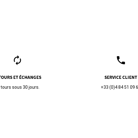
autorenew
phone
TOURS ET ÉCHANGES
SERVICE CLIENT
tours sous 30 jours.
+33 (0)4 84 51 09 