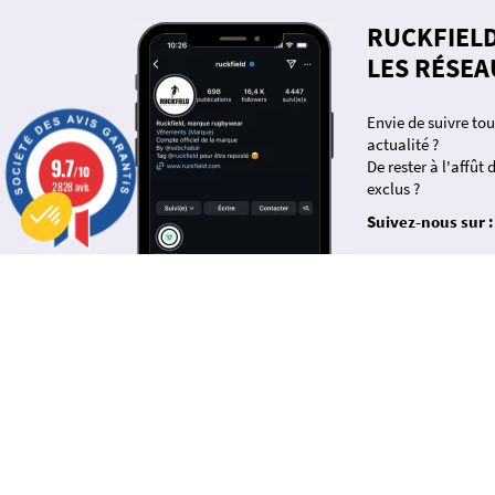
RUCKFIEL
LES RÉSEA
Envie de suivre tou
actualité ?
9.7
De rester à l'affût
/10
Plateforme de Gestion du Consentement : Personnalisez vos Options
Axeptio consent
2828 avis
exclus ?
Notre plateforme vous permet d'adapter et de gérer vos paramètres de confidentialité, en garantissant la
Suivez-nous sur :
insta
fb
À PROPOS
SHO