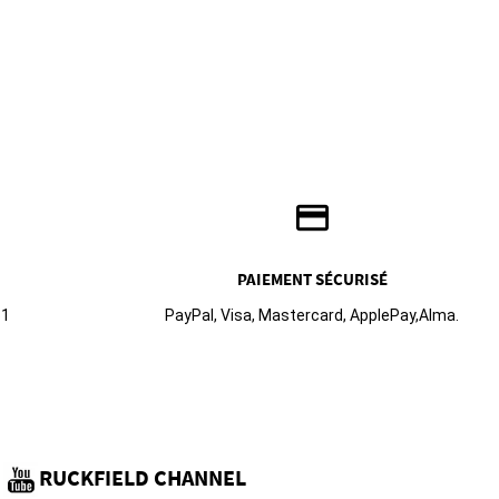
credit_card
PAIEMENT SÉCURISÉ
61
PayPal, Visa, Mastercard, ApplePay,Alma.
RUCKFIELD CHANNEL