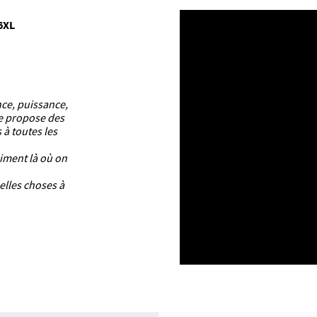
6XL
nce, puissance,
ue propose des
 à toutes les
aiment là où on
elles choses à