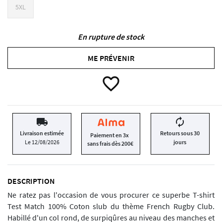
5XL
En rupture de stock
ME PRÉVENIR
favorite_border
local_shipping
autorenew
Livraison estimée
Retours sous 30
Paiement en 3x
Le 12/08/2026
jours
sans frais dès 200€
DESCRIPTION
Ne ratez pas l'occasion de vous procurer ce superbe T-shirt
Test Match 100% Coton slub du thème French Rugby Club.
Habillé d'un col rond, de surpiqûres au niveau des manches et