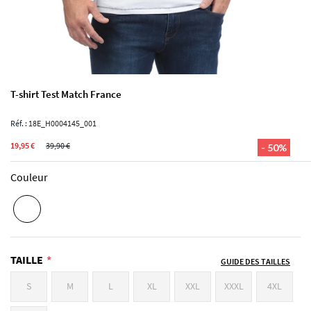
T-shirt Test Match France
Réf. : 18E_H0004145_001
19,95 €
39,90 €
- 50%
Couleur
TAILLE
GUIDE DES TAILLES
S
M
L
XL
XXL
XXXL
4XL