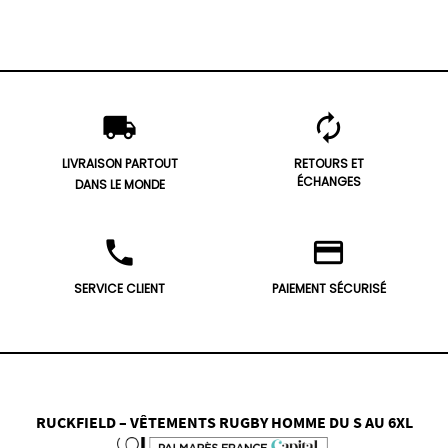
local_shipping
autorenew
LIVRAISON PARTOUT
RETOURS ET
ÉCHANGES
DANS LE MONDE
phone
credit_card
SERVICE CLIENT
PAIEMENT SÉCURISÉ
RUCKFIELD – VÊTEMENTS RUGBY HOMME DU S AU 6XL