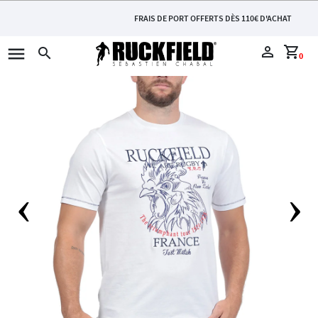
FRAIS DE PORT OFFERTS DÈS 110€ D'ACHAT
menu
perm_identity
shopping_cart
search
0