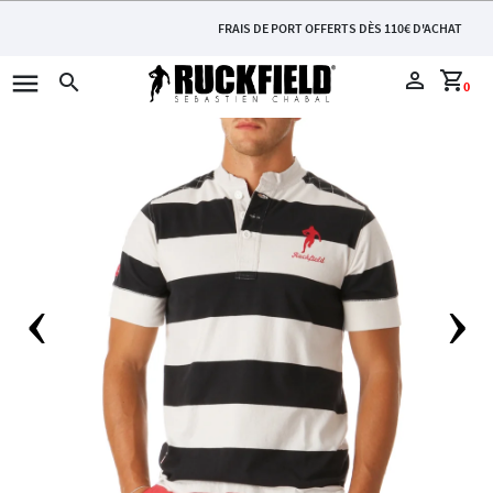
FRAIS DE PORT OFFERTS DÈS 110€ D'ACHAT
menu
perm_identity
shopping_cart
search
0