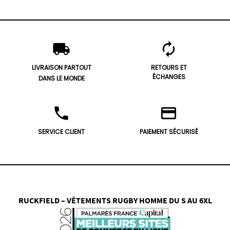
local_shipping
autorenew
LIVRAISON PARTOUT
RETOURS ET
ÉCHANGES
DANS LE MONDE
phone
credit_card
SERVICE CLIENT
PAIEMENT SÉCURISÉ
RUCKFIELD – VÊTEMENTS RUGBY HOMME DU S AU 6XL