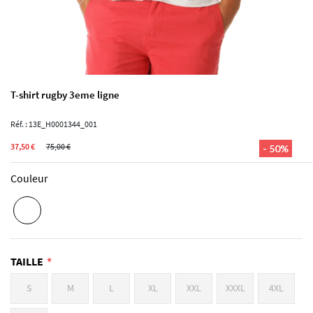
T-shirt rugby 3eme ligne
Réf. : 13E_H0001344_001
37,50 €
75,00 €
- 50%
Couleur
TAILLE
S
M
L
XL
XXL
XXXL
4XL