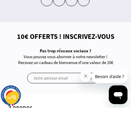
insta
fb
yt
in
10€ OFFERTS ! INSCRIVEZ-VOUS
Pas trop réseaux sociaux ?
Vous pouvez vous abonner à notre newsletter !
Recevez un cadeau de bienvenue d'une valeur de 10€
ok
9.7
/10
2892 avis
À PROPOS
Plateforme de Gestion du Consentement : Personnalisez vos Options
Axeptio consent
Notre plateforme vous permet d'adapter et de gérer vos paramètres de confidentialité, en garantissant la conf
Questions-Réponses