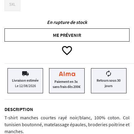
5XL
En rupture de stock
ME PRÉVENIR
favorite_border
local_shipping
autorenew
Livraison estimée
Retours sous 30
Paiement en 3x
Le 12/08/2026
jours
sans frais dès 200€
DESCRIPTION
T-shirt manches courtes rayé noir/blanc, 100% coton. Col
tunisien boutonné, matelassage épaules, broderies poitrine et
manches.