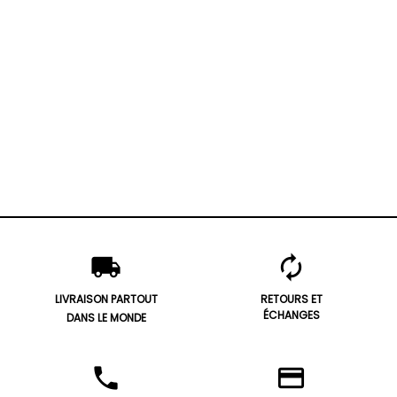
local_shipping
autorenew
LIVRAISON PARTOUT
RETOURS ET
ÉCHANGES
DANS LE MONDE
phone
credit_card