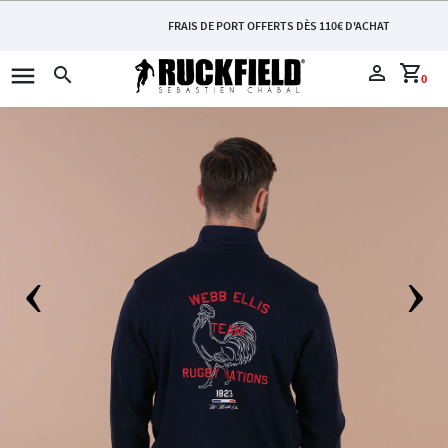
FRAIS DE PORT OFFERTS DÈS 110€ D'ACHAT
menu
perm_identity
shopping_cart
search
0