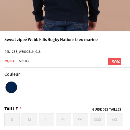
Sweat zippé Webb Ellis Rugby Nations bleu marine
Réf. : 25E_WE000319_018
29,50 €
59,00 €
- 50%
Couleur
TAILLE
GUIDE DES TAILLES
S
M
L
XL
XXL
XXXL
4XL