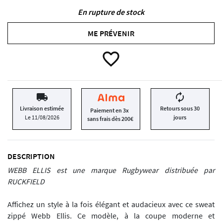
En rupture de stock
ME PRÉVENIR
favorite_border
local_shipping
autorenew
Livraison estimée
Retours sous 30
Paiement en 3x
Le 11/08/2026
jours
sans frais dès 200€
DESCRIPTION
WEBB ELLIS est une marque Rugbywear distribuée par
RUCKFIELD
Affichez un style à la fois élégant et audacieux avec ce sweat
zippé Webb Ellis. Ce modèle, à la coupe moderne et