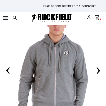
FRAIS DE PORT OFFERTS DÈS 110€ D'ACHAT
menu
perm_identity
shopping_cart
search
0