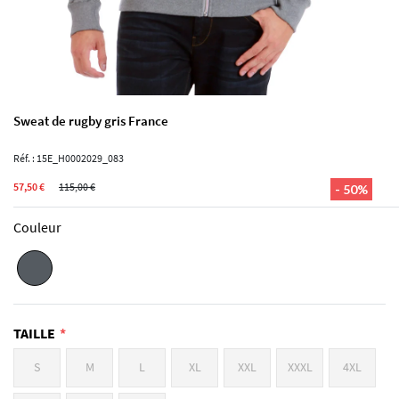
Sweat de rugby gris France
Réf. : 15E_H0002029_083
57,50 €
115,00 €
- 50%
Couleur
TAILLE
S
M
L
XL
XXL
XXXL
4XL