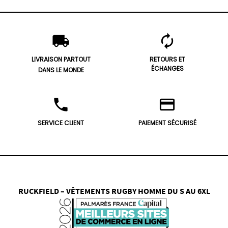
local_shipping
autorenew
LIVRAISON PARTOUT
RETOURS ET
ÉCHANGES
DANS LE MONDE
phone
credit_card
SERVICE CLIENT
PAIEMENT SÉCURISÉ
RUCKFIELD – VÊTEMENTS RUGBY HOMME DU S AU 6XL