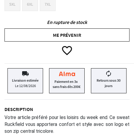
5XL
6XL
7XL
En rupture de stock
ME PRÉVENIR
favorite_border
local_shipping
autorenew
Livraison estimée
Retours sous 30
Paiement en 3x
Le 12/08/2026
jours
sans frais dès 200€
DESCRIPTION
Votre article préféré pour les loisirs du week end. Ce sweat
Ruckfield vous apportera confort et style avec son logo et
son zip central tricolore.