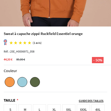
Sweat à capuche zippé Ruckfield Essentiel orange
Réf. : 25E_H0006971_058
44,50 €
89,00 €
- 50%
(1 avis)
Couleur
TAILLE
GUIDE DES TAILLES
S
M
L
XL
XXL
XXXL
4XL