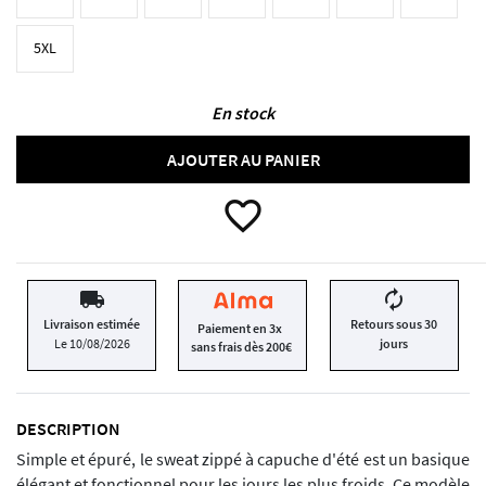
5XL
En stock
AJOUTER AU PANIER
favorite_border
local_shipping
autorenew
Livraison estimée
Retours sous 30
Paiement en 3x
Le 10/08/2026
jours
sans frais dès 200€
DESCRIPTION
Simple et épuré, le sweat zippé à capuche d'été est un basique
élégant et fonctionnel pour les jours les plus froids. Ce modèle