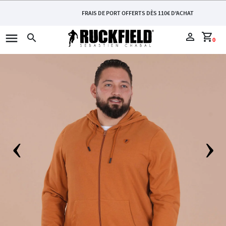
FRAIS DE PORT OFFERTS DÈS 110€ D'ACHAT
menu
perm_identity
shopping_cart
search
0