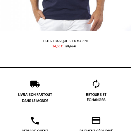
T-SHIRT BASIQUE BLEU MARINE
14,50 €
29,00 €
local_shipping
autorenew
LIVRAISON PARTOUT
RETOURS ET
ÉCHANGES
DANS LE MONDE
phone
credit_card