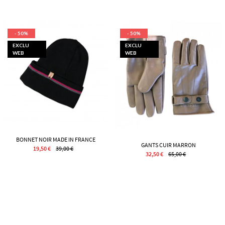
- 50%
- 50%
EXCLU
EXCLU
WEB
WEB
BONNET NOIR MADE IN FRANCE
GANTS CUIR MARRON
19,50 €
39,00 €
32,50 €
65,00 €