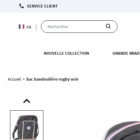
LIVRAISON OFFERTE DÈS 110 EUROS D'ACHAT A
call
SERVICE CLIENT
FR
NOUVELLE COLLECTION
GRANDE BRAD
Accueil
>
Sac bandoulière rugby noir
expand_less