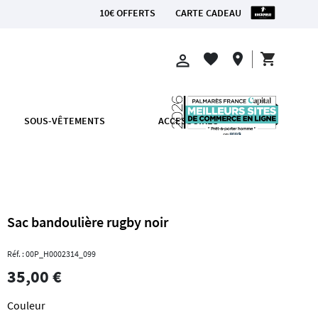
10€ OFFERTS
CARTE CADEAU
shopping_cart
favorite
location_on
perm_identity
SOUS-VÊTEMENTS
ACCESSOIRES
Sac bandoulière rugby noir
Réf. : 00P_H0002314_099
35,00 €
Couleur