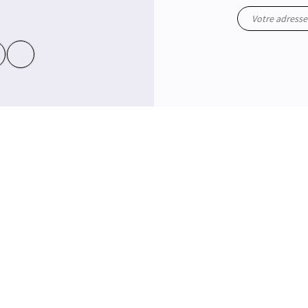
yt
in
 conformité avec les réglementations. Personnalisez vos préférences pour contrôler la manière dont vos inform
PPING
EN PANNE D'INSPIRATION ?
le collection homme grandes tailles
Offrez une carte cadeau
homme grandes tailles
ts homme grandes tailles
es homme grandes tailles
 homme grandes tailles
 et Pulls homme grandes tailles
ux et vestes homme grandes tailles
êtements homme grandes tailles