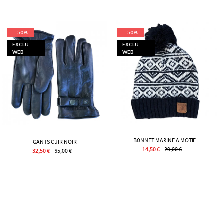
- 50%
- 50%
EXCLU
EXCLU
WEB
WEB
BONNET MARINE A MOTIF
GANTS CUIR NOIR
14,50 €
29,00 €
32,50 €
65,00 €