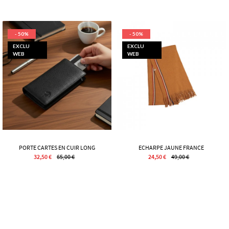
- 50%
- 50%
EXCLU
EXCLU
WEB
WEB
PORTE CARTES EN CUIR LONG
ECHARPE JAUNE FRANCE
32,50 €
65,00 €
24,50 €
49,00 €