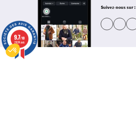
Suivez-nous sur :
insta
fb
9.7
/10
Plateforme de Gestion du Consentement : Personnalisez vos Options
Axeptio consent
2824 avis
Notre plateforme vous permet d'adapter et de gérer vos paramètres de confidentialité, en garantissant la
À PROPOS
SHO
Questions-Réponses
Nouvel
Informations Légales
Polos 
Conditions de livraison
T-shir
Paiement sécurisé
Chemis
Suivre mes commandes
Sweats
Programme fidélité
Gilets
Retours et échanges
Mantea
Guide des tailles
Sous-v