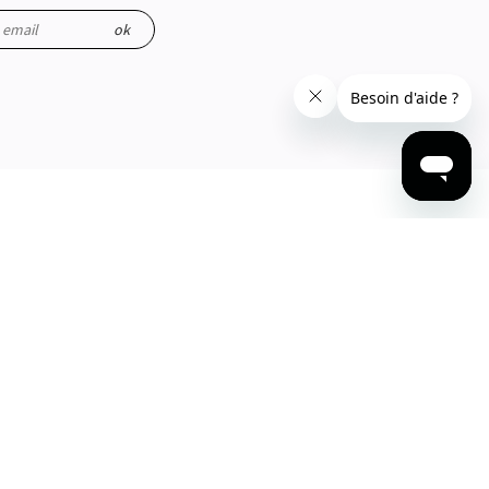
ok
ations sont manipulées.
CONTACTEZ-NOUS
Par téléphone
04 84 51 09 61
Par mail
Via le Formulaire de contact