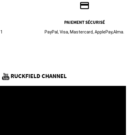
credit_card
PAIEMENT SÉCURISÉ
61
PayPal, Visa, Mastercard, ApplePay,Alma.
RUCKFIELD CHANNEL