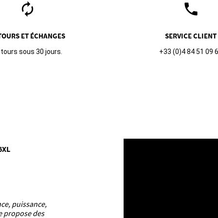
autorenew
phone
TOURS ET ÉCHANGES
SERVICE CLIENT
tours sous 30 jours.
+33 (0)4 84 51 09 
6XL
nce, puissance,
ue propose des