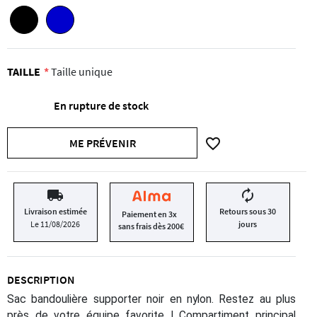
TAILLE
Taille unique
En rupture de stock
favorite_border
ME PRÉVENIR
local_shipping
autorenew
Livraison estimée
Retours sous 30
Paiement en 3x
Le 11/08/2026
jours
sans frais dès 200€
DESCRIPTION
Sac bandoulière supporter noir en nylon. Restez au plus
près de votre équipe favorite ! Compartiment principal