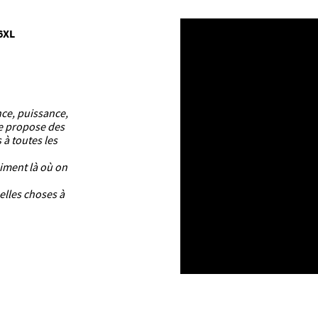
6XL
nce, puissance,
ue propose des
 à toutes les
aiment là où on
elles choses à