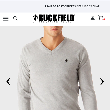
FRAIS DE PORT OFFERTS DÈS 110€ D'ACHAT
menu
perm_identity
shopping_cart
search
0