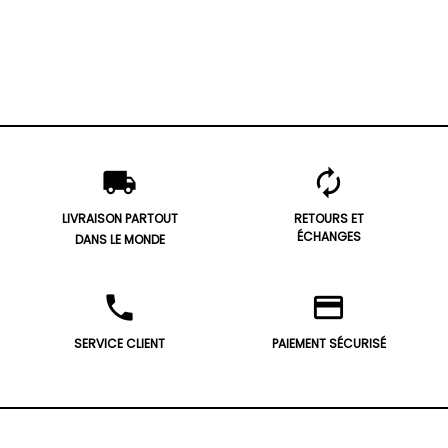
local_shipping
autorenew
LIVRAISON PARTOUT
RETOURS ET
ÉCHANGES
DANS LE MONDE
phone
credit_card
SERVICE CLIENT
PAIEMENT SÉCURISÉ