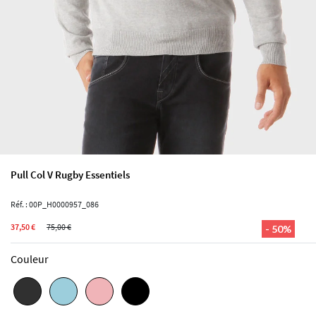
Pull Col V Rugby Essentiels
Réf. : 00P_H0000957_086
37,50 €
75,00 €
- 50%
Couleur