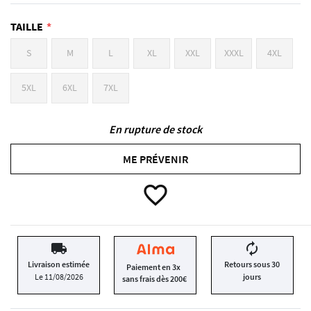
TAILLE
S
M
L
XL
XXL
XXXL
4XL
5XL
6XL
7XL
En rupture de stock
ME PRÉVENIR
favorite_border
local_shipping
autorenew
Livraison estimée
Retours sous 30
Paiement en 3x
Le 11/08/2026
jours
sans frais dès 200€