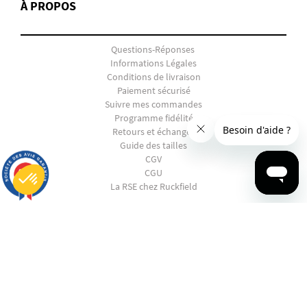
À PROPOS
Questions-Réponses
Informations Légales
Conditions de livraison
Paiement sécurisé
Suivre mes commandes
Programme fidélité
Retours et échanges
Guide des tailles
CGV
9.7
CGU
/10
2888 avis
La RSE chez Ruckfield
Plateforme de Gestion du Consentement : Personnalisez vos Options
SHOPPING
Axeptio consent
Notre plateforme vous permet d'adapter et de gérer vos paramètres de confidentialité, en garantissant la conf
EN PANNE D'INSPIRATION ?