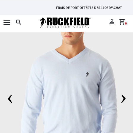
FRAIS DE PORT OFFERTS DÈS 110€ D'ACHAT
menu
perm_identity
shopping_cart
search
0