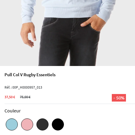
Pull Col V Rugby Essentiels
Réf. : 00P_H0000957_013
37,50 €
75,00 €
- 50%
Couleur