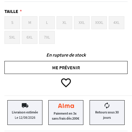
TAILLE
S
M
L
XL
XXL
XXXL
4XL
5XL
6XL
7XL
En rupture de stock
ME PRÉVENIR
favorite_border
local_shipping
autorenew
Livraison estimée
Retours sous 30
Paiement en 3x
Le 12/08/2026
jours
sans frais dès 200€