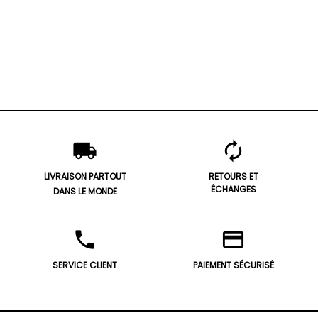
local_shipping
autorenew
LIVRAISON PARTOUT
RETOURS ET
ÉCHANGES
DANS LE MONDE
phone
credit_card
SERVICE CLIENT
PAIEMENT SÉCURISÉ