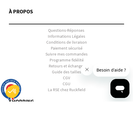
À PROPOS
Questions-Réponses
Informations Légales
Conditions de livraison
Paiement sécurisé
Suivre mes commandes
Programme fidélité
Retours et échanges
Guide des tailles
CGV
CGU
9.7
La RSE chez Ruckfield
/10
2903 avis
SHOPPING
Plateforme de Gestion du Consentement : Personnalisez vos Options
Axeptio consent
Notre plateforme vous permet d'adapter et de gérer vos paramètres de confidentialité, en garantissant la conf
EN PANNE D'INSPIRATION ?