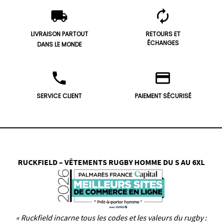
local_shipping
autorenew
LIVRAISON PARTOUT
RETOURS ET
ÉCHANGES
DANS LE MONDE
phone
credit_card
SERVICE CLIENT
PAIEMENT SÉCURISÉ
RUCKFIELD – VÊTEMENTS RUGBY HOMME DU S AU 6XL
« Ruckfield incarne tous les codes et les valeurs du rugby :