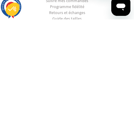
Suivre mes commandes
9.7
Programme fidélité
/10
2882 avis
Retours et échanges
Guide des tailles
Plateforme de Gestion du Consentement : Personnalisez vos Options
CGV
Axeptio consent
Notre plateforme vous permet d'adapter et de gérer vos paramètres de confidentialité, en garantissant la conf
CGU
La RSE chez Ruckfield
SHOPPING
EN PANNE D'INSPIRATION ?
CONTACTEZ-NOUS
© 2022 - 2025 Ruckfield. All Rights Reserved.