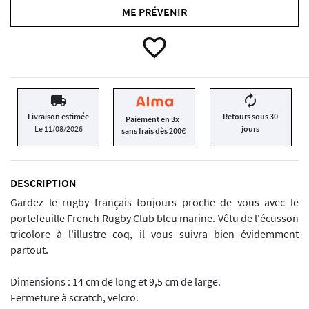
ME PRÉVENIR
favorite_border
local_shipping
autorenew
Livraison estimée
Retours sous 30
Paiement en 3x
Le 11/08/2026
jours
sans frais dès 200€
DESCRIPTION
Gardez le rugby français toujours proche de vous avec le
portefeuille French Rugby Club bleu marine. Vêtu de l'écusson
tricolore à l'illustre coq, il vous suivra bien évidemment
partout.
Dimensions : 14 cm de long et 9,5 cm de large.
Fermeture à scratch, velcro.