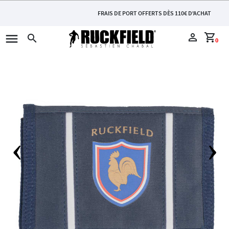
FRAIS DE PORT OFFERTS DÈS 110€ D'ACHAT
menu
perm_identity
shopping_cart
search
0