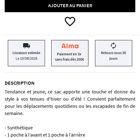
AJOUTER AU PANIER
favorite_border
local_shipping
autorenew
Livraison estimée
Retours sous 30
Paiement en 3x
Le 10/08/2026
jours
sans frais dès 200€
DESCRIPTION
Tendance et jeune, ce sac apporte une touche et donne du
style à vos tenues d'hiver ou d'été ! Convient parfaitement
pour les déplacements quotidiens ou les escapades de fin de
semaine.
- Synthétique
- 1 poche à l’avant et 1 poche à l’arrière