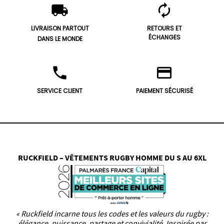
local_shipping
autorenew
LIVRAISON PARTOUT
RETOURS ET
ÉCHANGES
DANS LE MONDE
phone
credit_card
SERVICE CLIENT
PAIEMENT SÉCURISÉ
RUCKFIELD – VÊTEMENTS RUGBY HOMME DU S AU 6XL
« Ruckfield incarne tous les codes et les valeurs du rugby :
élégance, puissance, partage et convivialité. Inspirée par