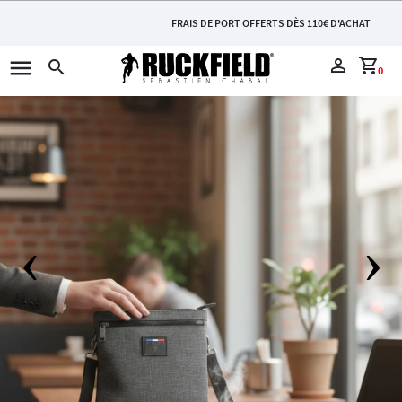
FRAIS DE PORT OFFERTS DÈS 110€ D'ACHAT
menu
perm_identity
shopping_cart
search
0