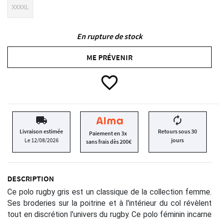
XXXXL
En rupture de stock
ME PRÉVENIR
favorite_border
local_shipping
autorenew
Livraison estimée
Retours sous 30
Paiement en 3x
Le 12/08/2026
jours
sans frais dès 200€
DESCRIPTION
Ce polo rugby gris est un classique de la collection femme.
Ses broderies sur la poitrine et à l'intérieur du col révèlent
tout en discrétion l'univers du rugby. Ce polo féminin incarne