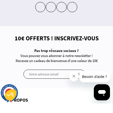
insta
fb
yt
in
10€ OFFERTS ! INSCRIVEZ-VOUS
Pas trop réseaux sociaux ?
Vous pouvez vous abonner à notre newsletter !
Recevez un cadeau de bienvenue d'une valeur de 10€
ok
9.7
/10
2875 avis
À PROPOS
Plateforme de Gestion du Consentement : Personnalisez vos Options
Axeptio consent
Notre plateforme vous permet d'adapter et de gérer vos paramètres de confidentialité, en garantissant la conf