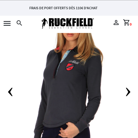
FRAIS DE PORT OFFERTS DÈS 110€ D'ACHAT
menu
perm_identity
shopping_cart
search
0