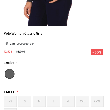
Polo Women Classic Gris
Réf. : 14H_D0000060_084
42,50 €
85,00 €
- 50%
Couleur
TAILLE
XS
S
M
L
XL
XXL
XXXL