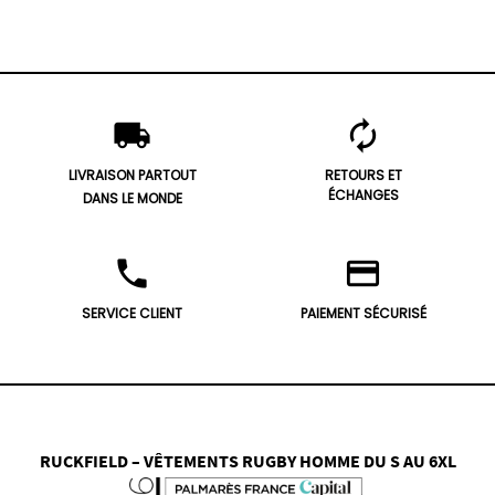
local_shipping
autorenew
LIVRAISON PARTOUT
RETOURS ET
ÉCHANGES
DANS LE MONDE
phone
credit_card
SERVICE CLIENT
PAIEMENT SÉCURISÉ
RUCKFIELD – VÊTEMENTS RUGBY HOMME DU S AU 6XL