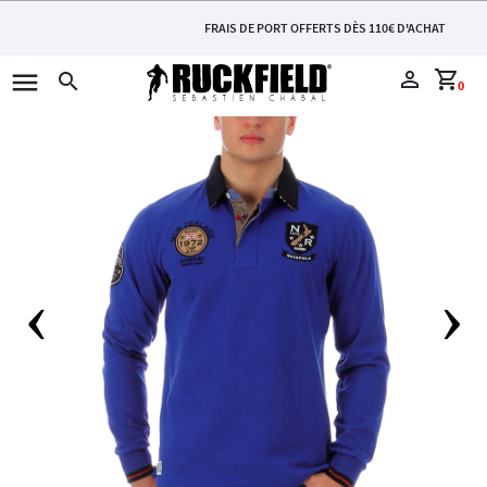
FRAIS DE PORT OFFERTS DÈS 110€ D'ACHAT
menu
perm_identity
shopping_cart
search
0