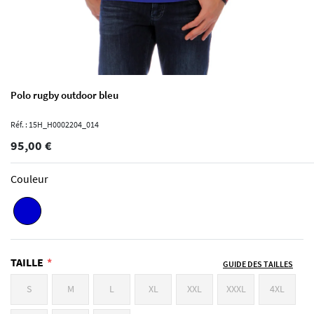
Polo rugby outdoor bleu
Réf. : 15H_H0002204_014
95,00 €
Couleur
TAILLE
GUIDE DES TAILLES
S
M
L
XL
XXL
XXXL
4XL