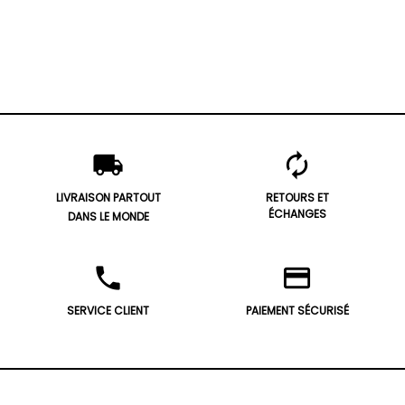
local_shipping
autorenew
LIVRAISON PARTOUT
RETOURS ET
ÉCHANGES
DANS LE MONDE
phone
credit_card
SERVICE CLIENT
PAIEMENT SÉCURISÉ