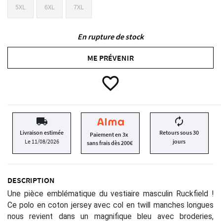
5XL
6XL
7XL
En rupture de stock
ME PRÉVENIR
favorite_border
local_shipping
autorenew
Livraison estimée
Retours sous 30
Paiement en 3x
Le 11/08/2026
jours
sans frais dès 200€
DESCRIPTION
Une pièce emblématique du vestiaire masculin Ruckfield !
Ce polo en coton jersey avec col en twill manches longues
nous revient dans un magnifique bleu avec broderies,