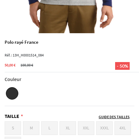
Polo rayé France
Réf. : 13H_H0001514_084
50,00 €
100,00 €
- 50%
Couleur
TAILLE
GUIDE DES TAILLES
S
M
L
XL
XXL
XXXL
4XL