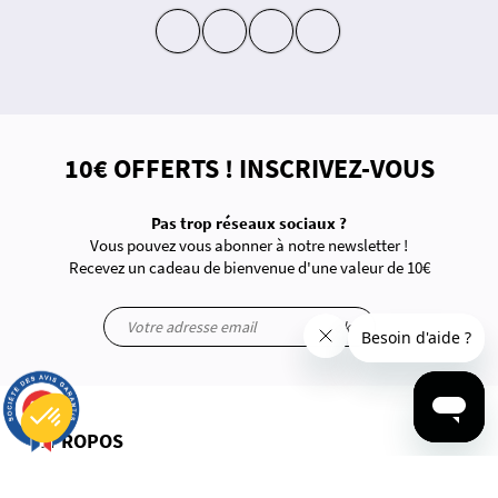
insta
fb
yt
in
10€ OFFERTS ! INSCRIVEZ-VOUS
Pas trop réseaux sociaux ?
Vous pouvez vous abonner à notre newsletter !
Recevez un cadeau de bienvenue d'une valeur de 10€
ok
9.7
/10
2833 avis
À PROPOS
Plateforme de Gestion du Consentement : Personnalisez vos Options
Axeptio consent
Notre plateforme vous permet d'adapter et de gérer vos paramètres de confidentialité, en garantissant la conf