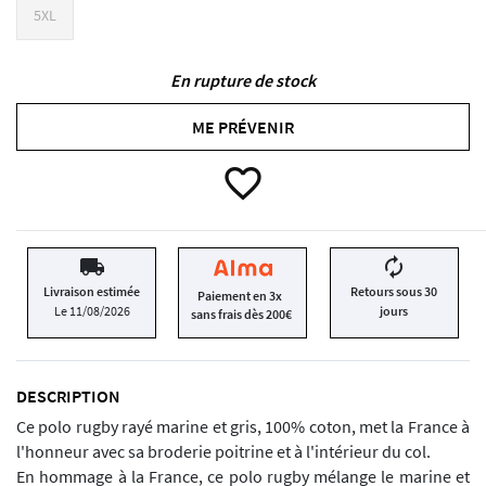
5XL
En rupture de stock
ME PRÉVENIR
favorite_border
local_shipping
autorenew
Livraison estimée
Retours sous 30
Paiement en 3x
Le 11/08/2026
jours
sans frais dès 200€
DESCRIPTION
Ce polo rugby rayé marine et gris, 100% coton, met la France à
l'honneur avec sa broderie poitrine et à l'intérieur du col.
En hommage à la France, ce polo rugby mélange le marine et