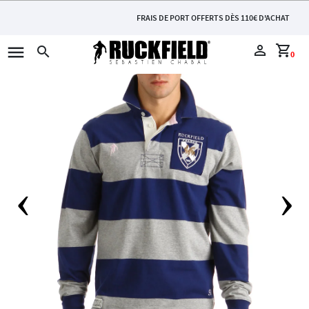
FRAIS DE PORT OFFERTS DÈS 110€ D'ACHAT
menu
perm_identity
shopping_cart
search
0