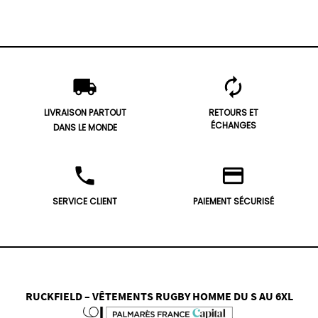
local_shipping
autorenew
LIVRAISON PARTOUT
RETOURS ET
ÉCHANGES
DANS LE MONDE
phone
credit_card
SERVICE CLIENT
PAIEMENT SÉCURISÉ
RUCKFIELD – VÊTEMENTS RUGBY HOMME DU S AU 6XL