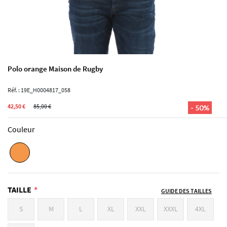
Polo orange Maison de Rugby
Réf. : 19E_H0004817_058
42,50 €
85,00 €
- 50%
Couleur
TAILLE
GUIDE DES TAILLES
S
M
L
XL
XXL
XXXL
4XL