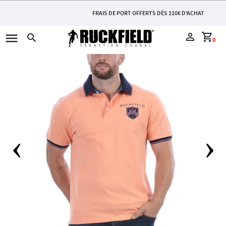
FRAIS DE PORT OFFERTS DÈS 110€ D'ACHAT
menu
perm_identity
shopping_cart
search
0