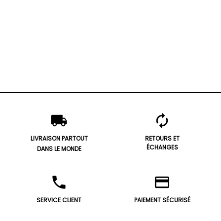
local_shipping
autorenew
LIVRAISON PARTOUT
RETOURS ET
ÉCHANGES
DANS LE MONDE
phone
credit_card
SERVICE CLIENT
PAIEMENT SÉCURISÉ