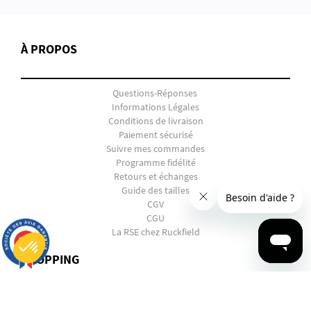
À PROPOS
Questions-Réponses
Informations Légales
Conditions de livraison
Paiement sécurisé
Suivre mes commandes
Programme fidélité
Retours et échanges
Guide des tailles
CGV
CGU
La RSE chez Ruckfield
9.7
/10
2847 avis
SHOPPING
Plateforme de Gestion du Consentement : Personnalisez vos Options
Axeptio consent
Notre plateforme vous permet d'adapter et de gérer vos paramètres de confidentialité, en garantissant la conf
EN PANNE D'INSPIRATION ?