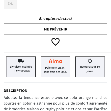
5XL
En rupture de stock
ME PRÉVENIR
favorite_border
local_shipping
autorenew
Livraison estimée
Retours sous 30
Paiement en 3x
Le 12/08/2026
jours
sans frais dès 200€
DESCRIPTION
Adoptez la tendance estivale avec ce polo orange manches
courtes en coton élasthanne pour plus de confort agrémenté
de broderies Maison de rugby poitrine et dos et sur l'arrière