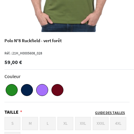
Polo N°8 Ruckfield - vert forêt
Réf. : 21H_H0005608_028
59,00 €
Couleur
TAILLE
GUIDE DES TAILLES
S
M
L
XL
XXL
XXXL
4XL