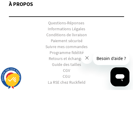
À PROPOS
Questions-Réponses
Informations Légales
Conditions de livraison
Paiement sécurisé
Suivre mes commandes
Programme fidélité
Retours et échanges
Guide des tailles
CGV
CGU
9.7
/10
2816 avis
La RSE chez Ruckfield
Plateforme de Gestion du Consentement : Personnalisez vos Options
SHOPPING
Axeptio consent
Notre plateforme vous permet d'adapter et de gérer vos paramètres de confidentialité, en garantissant la conf
EN PANNE D'INSPIRATION ?