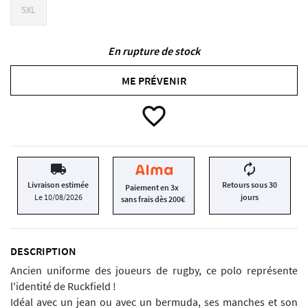
5XL
En rupture de stock
ME PRÉVENIR
favorite_border
local_shipping
autorenew
Livraison estimée
Retours sous 30
Paiement en 3x
Le 10/08/2026
jours
sans frais dès 200€
DESCRIPTION
Ancien uniforme des joueurs de rugby, ce polo représente
l'identité de Ruckfield !
Idéal avec un jean ou avec un bermuda, ses manches et son