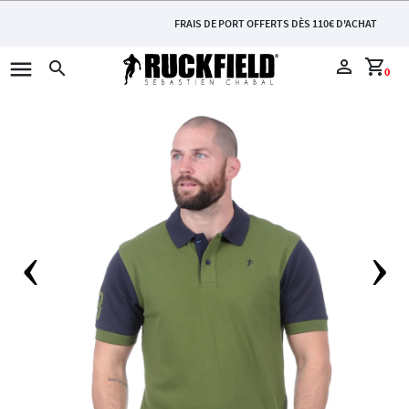
FRAIS DE PORT OFFERTS DÈS 110€ D'ACHAT
menu
perm_identity
shopping_cart
search
0