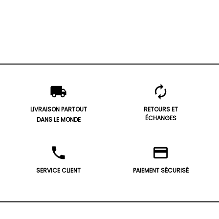
local_shipping
autorenew
LIVRAISON PARTOUT
RETOURS ET
ÉCHANGES
DANS LE MONDE
phone
credit_card
SERVICE CLIENT
PAIEMENT SÉCURISÉ