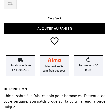
5XL
En stock
AJOUTER AU PANIER
favorite_border
local_shipping
autorenew
Livraison estimée
Retours sous 30
Paiement en 3x
Le 11/08/2026
jours
sans frais dès 200€
DESCRIPTION
Chic et sobre à la fois, ce polo pour homme est l’essentiel de
votre vestiaire. Son patch brodé sur la poitrine rend la pièce
unique.