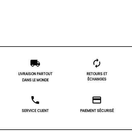
local_shipping
autorenew
LIVRAISON PARTOUT
RETOURS ET
ÉCHANGES
DANS LE MONDE
phone
credit_card
SERVICE CLIENT
PAIEMENT SÉCURISÉ