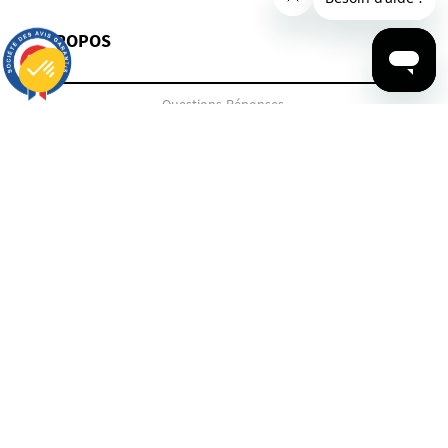
À PROPOS
9.7
/10
2859 avis
Questions-Réponses
Plateforme de Gestion du Consentement : Personnalisez vos Options
Axeptio consent
Informations Légales
Notre plateforme vous permet d'adapter et de gérer vos paramètres de confidentialité, en garantissant la conf
Conditions de livraison
Paiement sécurisé
Suivre mes commandes
Programme fidélité
Retours et échanges
Guide des tailles
CGV
CGU
La RSE chez Ruckfield
SHOPPING
EN PANNE D'INSPIRATION ?