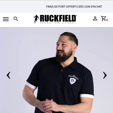
FRAIS DE PORT OFFERTS DÈS 110€ D'ACHAT
menu
perm_identity
shopping_cart
search
0