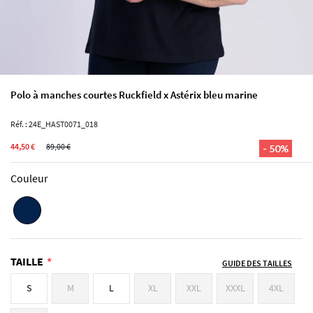
Polo à manches courtes Ruckfield x Astérix bleu marine
Réf. : 24E_HAST0071_018
44,50 €
89,00 €
- 50%
Couleur
TAILLE
GUIDE DES TAILLES
S
M
L
XL
XXL
XXXL
4XL