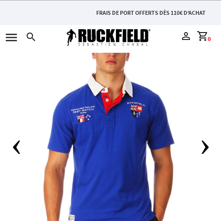
FRAIS DE PORT OFFERTS DÈS 110€ D'ACHAT
menu
perm_identity
shopping_cart
search
0