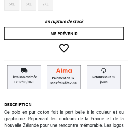
5XL
6XL
7XL
En rupture de stock
ME PRÉVENIR
favorite_border
local_shipping
autorenew
Livraison estimée
Retours sous 30
Paiement en 3x
Le 12/08/2026
jours
sans frais dès 200€
DESCRIPTION
Ce polo en pur coton fait la part belle à la couleur et au
graphisme. Reprenant les couleurs de la France et de la
Nouvelle Zélande pour une rencontre mémorable. Les logos