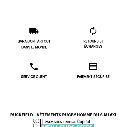
local_shipping
autorenew
LIVRAISON PARTOUT
RETOURS ET
ÉCHANGES
DANS LE MONDE
phone
credit_card
SERVICE CLIENT
PAIEMENT SÉCURISÉ
RUCKFIELD – VÊTEMENTS RUGBY HOMME DU S AU 6XL