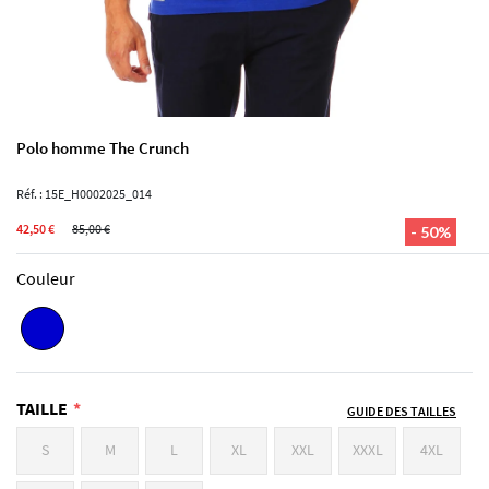
Polo homme The Crunch
Réf. : 15E_H0002025_014
42,50 €
85,00 €
- 50%
Couleur
TAILLE
GUIDE DES TAILLES
S
M
L
XL
XXL
XXXL
4XL