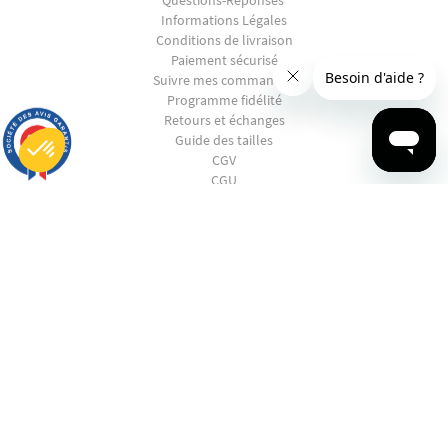
Informations Légales
Conditions de livraison
Paiement sécurisé
Suivre mes commandes
Programme fidélité
Retours et échanges
9.7
Guide des tailles
/10
2847 avis
CGV
CGU
Plateforme de Gestion du Consentement : Personnalisez vos Options
La RSE chez Ruckfield
Axeptio consent
Notre plateforme vous permet d'adapter et de gérer vos paramètres de confidentialité, en garantissant la conf
SHOPPING
EN PANNE D'INSPIRATION ?
CONTACTEZ-NOUS