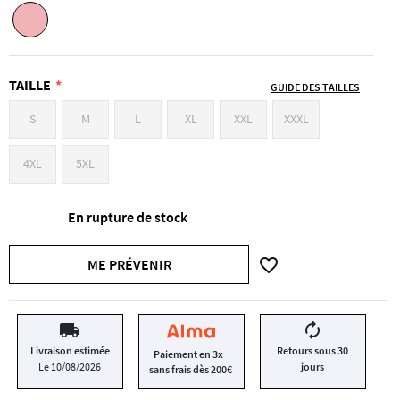
TAILLE
GUIDE DES TAILLES
S
M
L
XL
XXL
XXXL
4XL
5XL
En rupture de stock
favorite_border
ME PRÉVENIR
local_shipping
autorenew
Livraison estimée
Retours sous 30
Paiement en 3x
Le 10/08/2026
jours
sans frais dès 200€