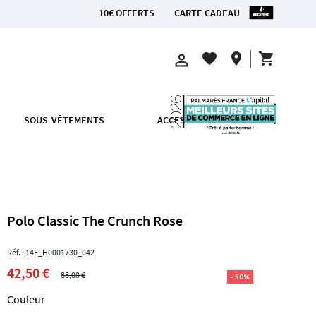
10€ OFFERTS
CARTE CADEAU
ANCE MÉTROPOLITAINE
shopping_cart
favorite
location_on
perm_identity
SOUS-VÊTEMENTS
ACCESSOIRES
Polo Classic The Crunch Rose
Réf. : 14E_H0001730_042
42,50 €
85,00 €
- 50%
Couleur