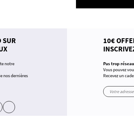
D SUR
10€ OFFE
UX
INSCRIVE
te notre
Pas trop réseau
Vous pouvez vous
 de nos dernières
Recevez un cade
 conformité avec les réglementations. Personnalisez vos préférences pour contrôler la manière dont vos inform
yt
in