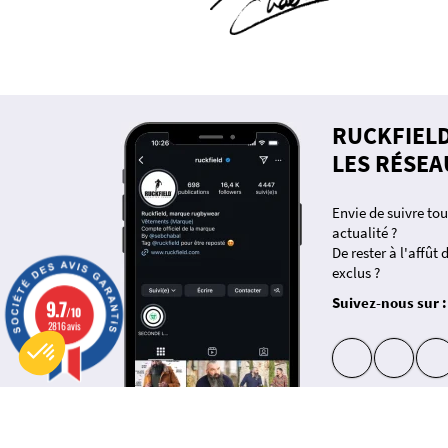
RUCKFIEL
LES RÉSEA
Envie de suivre tou
actualité ?
De rester à l'affût
exclus ?
Suivez-nous sur :
9.7
/10
Plateforme de Gestion du Consentement : Personnalisez vos Options
Axeptio consent
2816 avis
Notre plateforme vous permet d'adapter et de gérer vos paramètres de confidentialité, en garantissant la
insta
fb