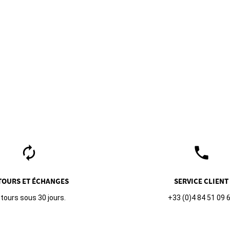
autorenew
phone
TOURS ET ÉCHANGES
SERVICE CLIENT
tours sous 30 jours.
+33 (0)4 84 51 09 