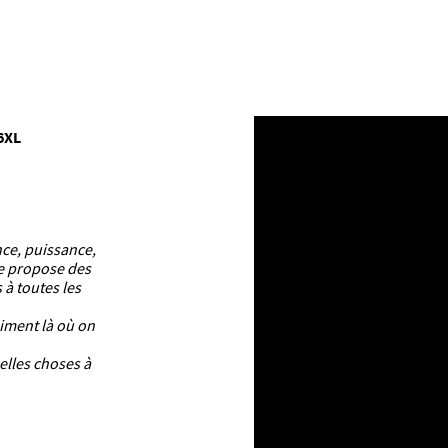
6XL
nce, puissance,
ue propose des
 à toutes les
aiment là où on
elles choses à