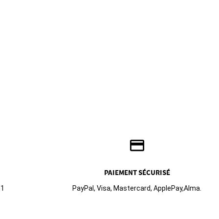
credit_card
PAIEMENT SÉCURISÉ
61
PayPal, Visa, Mastercard, ApplePay,Alma.