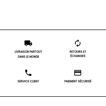
local_shipping
autorenew
LIVRAISON PARTOUT
RETOURS ET
ÉCHANGES
DANS LE MONDE
phone
credit_card
SERVICE CLIENT
PAIEMENT SÉCURISÉ