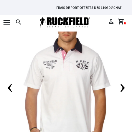
FRAIS DE PORT OFFERTS DÈS 110€ D'ACHAT
menu
perm_identity
shopping_cart
search
0