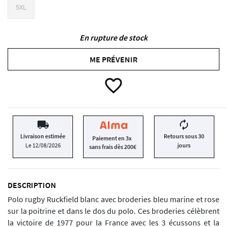
5XL
En rupture de stock
ME PRÉVENIR
favorite_border
local_shipping
autorenew
Livraison estimée
Retours sous 30
Paiement en 3x
Le 12/08/2026
jours
sans frais dès 200€
DESCRIPTION
Polo rugby Ruckfield blanc avec broderies bleu marine et rose
sur la poitrine et dans le dos du polo. Ces broderies célèbrent
la victoire de 1977 pour la France avec les 3 écussons et la