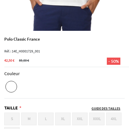
Polo Classic France
Réf. : 14E_H0001729_001
42,50 €
85,00 €
- 50%
Couleur
TAILLE
GUIDE DES TAILLES
S
M
L
XL
XXL
XXXL
4XL