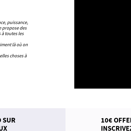
nce, puissance,
ue propose des
 à toutes les
aiment là où on
elles choses à
D SUR
10€ OFFE
UX
INSCRIVE