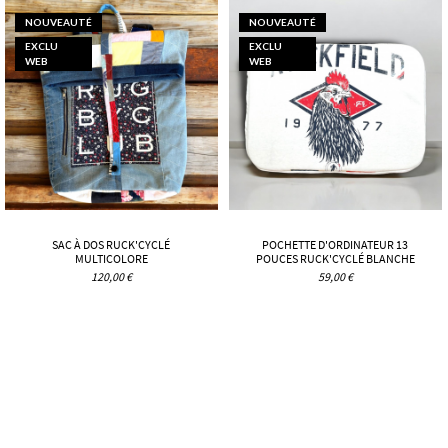
NOUVEAUTÉ
NOUVEAUTÉ
EXCLU
EXCLU
WEB
WEB
SAC À DOS RUCK'CYCLÉ
POCHETTE D'ORDINATEUR 13
MULTICOLORE
POUCES RUCK'CYCLÉ BLANCHE
120,00 €
59,00 €