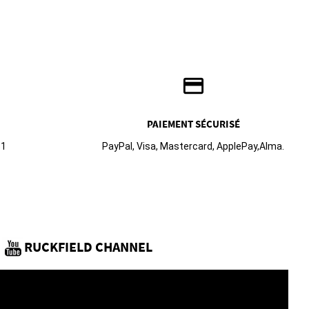
credit_card
PAIEMENT SÉCURISÉ
61
PayPal, Visa, Mastercard, ApplePay,Alma.
RUCKFIELD CHANNEL