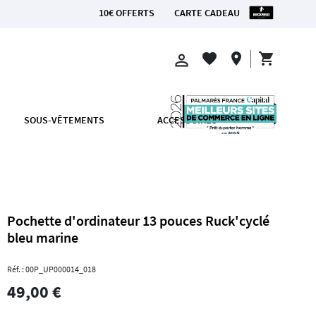
10€ OFFERTS
CARTE CADEAU
ROPOLITAINE
shopping_cart
favorite
location_on
perm_identity
SOUS-VÊTEMENTS
ACCESSOIRES
Pochette d'ordinateur 13 pouces Ruck'cyclé
bleu marine
Réf. : 00P_UP000014_018
49,00 €