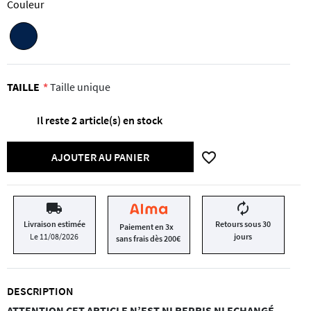
Couleur
TAILLE
Taille unique
Il reste 2 article(s) en stock
favorite_border
AJOUTER AU PANIER
local_shipping
autorenew
Livraison estimée
Retours sous 30
Paiement en 3x
Le 11/08/2026
jours
sans frais dès 200€
DESCRIPTION
ATTENTION CET ARTICLE N’EST NI REPRIS NI ECHANGÉ.