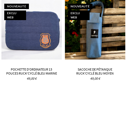
NOUVEAUTÉ
NOUVEAUTÉ
EXCLU
EXCLU
WEB
WEB
POCHETTE D'ORDINATEUR 13
SACOCHE DE PÉTANQUE
POUCES RUCK'CYCLÉ BLEU MARINE
RUCK'CYCLÉ BLEU MOYEN
49,00 €
49,00 €