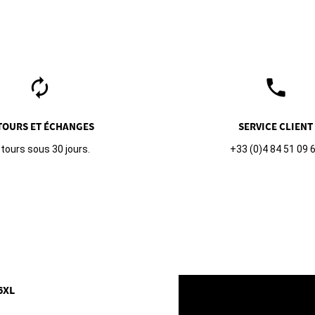
autorenew
phone
TOURS ET ÉCHANGES
SERVICE CLIENT
tours sous 30 jours.
+33 (0)4 84 51 09 
6XL