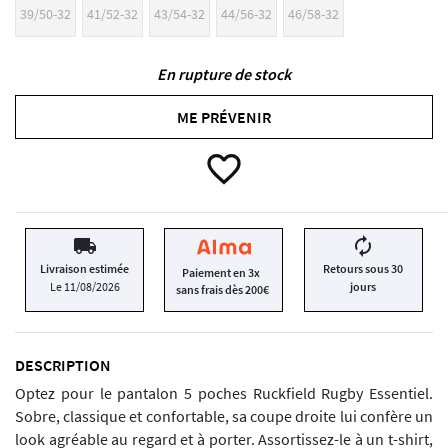
39/50-32
41/52-32
43/54-32
44/56-32
46/58-32
En rupture de stock
ME PRÉVENIR
favorite_border
local_shipping
autorenew
Livraison estimée
Retours sous 30
Paiement en 3x
Le 11/08/2026
jours
sans frais dès 200€
DESCRIPTION
Optez pour le pantalon 5 poches Ruckfield Rugby Essentiel.
Sobre, classique et confortable, sa coupe droite lui confère un
look agréable au regard et à porter. Assortissez-le à un t-shirt,