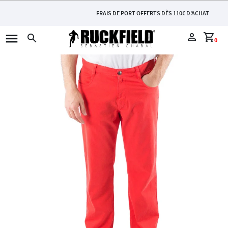
FRAIS DE PORT OFFERTS DÈS 110€ D'ACHAT
menu
perm_identity
shopping_cart
search
0