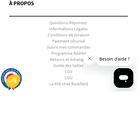
À PROPOS
Questions-Réponses
Informations Légales
Conditions de livraison
Paiement sécurisé
Suivre mes commandes
Programme fidélité
Retours et échanges
Guide des tailles
CGV
9.7
CGU
/10
2892 avis
La RSE chez Ruckfield
Plateforme de Gestion du Consentement : Personnalisez vos Options
SHOPPING
Axeptio consent
Notre plateforme vous permet d'adapter et de gérer vos paramètres de confidentialité, en garantissant la conf
EN PANNE D'INSPIRATION ?