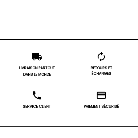
local_shipping
autorenew
LIVRAISON PARTOUT
RETOURS ET
ÉCHANGES
DANS LE MONDE
phone
credit_card
SERVICE CLIENT
PAIEMENT SÉCURISÉ