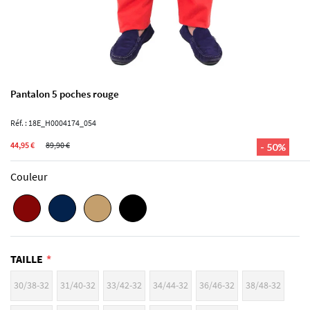
Pantalon 5 poches rouge
Réf. : 18E_H0004174_054
44,95 €
89,90 €
- 50%
Couleur
TAILLE
30/38-32
31/40-32
33/42-32
34/44-32
36/46-32
38/48-32