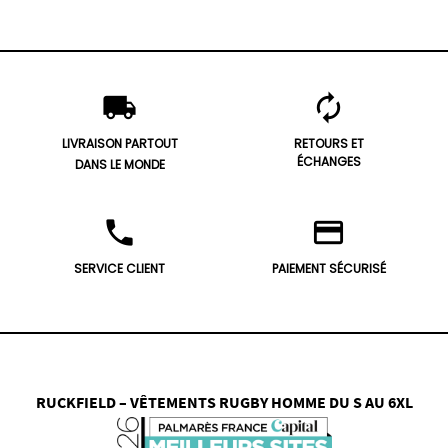
local_shipping
autorenew
LIVRAISON PARTOUT
RETOURS ET
ÉCHANGES
DANS LE MONDE
phone
credit_card
SERVICE CLIENT
PAIEMENT SÉCURISÉ
RUCKFIELD – VÊTEMENTS RUGBY HOMME DU S AU 6XL