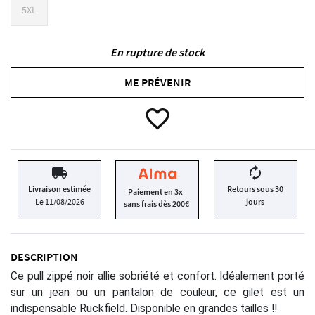
5XL
En rupture de stock
ME PRÉVENIR
favorite_border
local_shipping
autorenew
Livraison estimée
Retours sous 30
Paiement en 3x
Le 11/08/2026
jours
sans frais dès 200€
DESCRIPTION
Ce pull zippé noir allie sobriété et confort. Idéalement porté
sur un jean ou un pantalon de couleur, ce gilet est un
indispensable Ruckfield. Disponible en grandes tailles !!