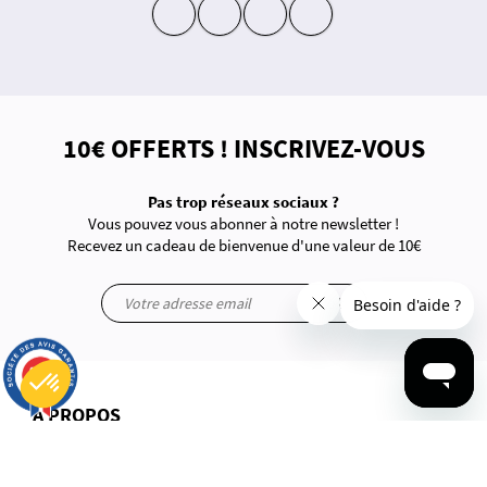
insta
fb
yt
in
10€ OFFERTS ! INSCRIVEZ-VOUS
Pas trop réseaux sociaux ?
Vous pouvez vous abonner à notre newsletter !
Recevez un cadeau de bienvenue d'une valeur de 10€
ok
9.7
/10
2818 avis
À PROPOS
Plateforme de Gestion du Consentement : Personnalisez vos Options
Axeptio consent
Notre plateforme vous permet d'adapter et de gérer vos paramètres de confidentialité, en garantissant la conf
Questions-Réponses