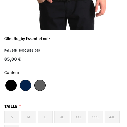
Gilet Rugby Essentiel noir
Réf. : 14H_H0001891_099
85,00 €
Couleur
TAILLE
S
M
L
XL
XXL
XXXL
4XL