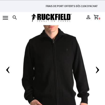
FRAIS DE PORT OFFERTS DÈS 110€ D'ACHAT
menu
perm_identity
shopping_cart
search
0