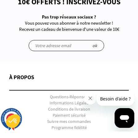
10€ OFFERTS ! INSCRIVEZ-VOUS
Pas trop réseaux sociaux ?
Vous pouvez vous abonner à notre newsletter !
Recevez un cadeau de bienvenue d'une valeur de 10€
ok
À PROPOS
Questions-Réponses
Informations Légales
Conditions de livraison
Paiement sécurisé
9.7
/10
Suivre mes commandes
2854 avis
Programme fidélité
Retours et échanges
Plateforme de Gestion du Consentement : Personnalisez vos Options
Axeptio consent