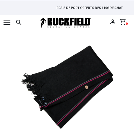
FRAIS DE PORT OFFERTS DÈS 110€ D'ACHAT
menu
perm_identity
shopping_cart
search
0