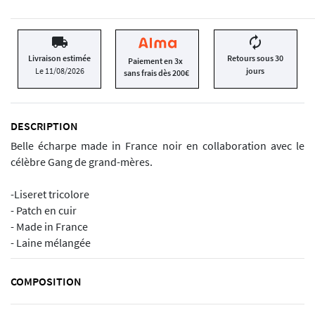
local_shipping
autorenew
Livraison estimée
Retours sous 30
Paiement en 3x
Le 11/08/2026
jours
sans frais dès 200€
DESCRIPTION
Belle écharpe made in France noir en collaboration avec le
célèbre Gang de grand-mères.
-Liseret tricolore
- Patch en cuir
- Made in France
- Laine mélangée
COMPOSITION