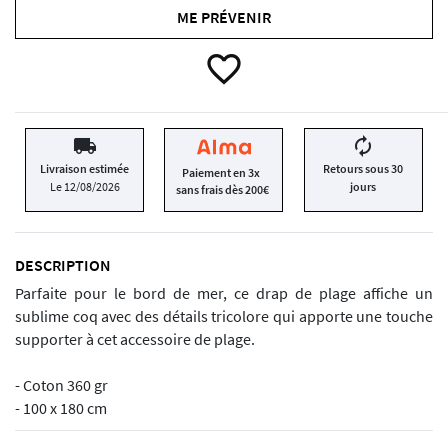
ME PRÉVENIR
favorite_border
local_shipping
autorenew
Livraison estimée
Retours sous 30
Paiement en 3x
Le 12/08/2026
jours
sans frais dès 200€
DESCRIPTION
Parfaite pour le bord de mer, ce drap de plage affiche un
sublime coq avec des détails tricolore qui apporte une touche
supporter à cet accessoire de plage.
- Coton 360 gr
- 100 x 180 cm