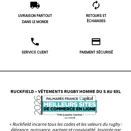
local_shipping
autorenew
LIVRAISON PARTOUT
RETOURS ET
ÉCHANGES
DANS LE MONDE
phone
credit_card
SERVICE CLIENT
PAIEMENT SÉCURISÉ
RUCKFIELD – VÊTEMENTS RUGBY HOMME DU S AU 6XL
« Ruckfield incarne tous les codes et les valeurs du rugby :
élégance, puissance, partage et convivialité. Inspirée par