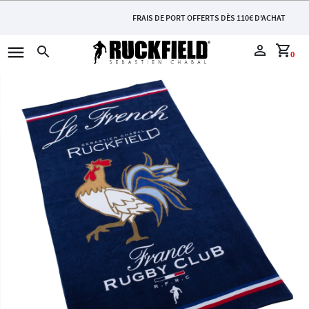
FRAIS DE PORT OFFERTS DÈS 110€ D'ACHAT
menu
perm_identity
shopping_cart
search
0