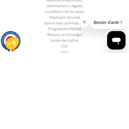
Informations Légales
Conditions de livraison
Paiement sécurisé
Suivre mes commandes
Programme fidélité
Retours et échanges
9.7
Guide des tailles
/10
2847 avis
CGV
CGU
Plateforme de Gestion du Consentement : Personnalisez vos Options
La RSE chez Ruckfield
Axeptio consent
Notre plateforme vous permet d'adapter et de gérer vos paramètres de confidentialité, en garantissant la conf
SHOPPING
EN PANNE D'INSPIRATION ?
CONTACTEZ-NOUS