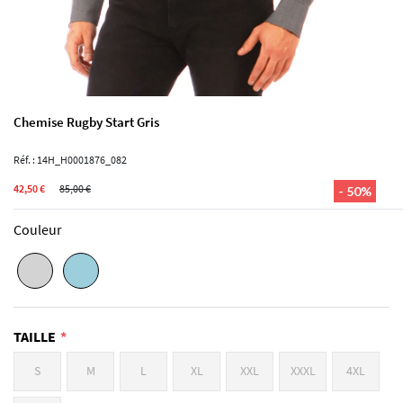
Chemise Rugby Start Gris
Réf. : 14H_H0001876_082
42,50 €
85,00 €
- 50%
Couleur
TAILLE
S
M
L
XL
XXL
XXXL
4XL