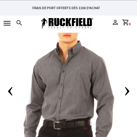
FRAIS DE PORT OFFERTS DÈS 110€ D'ACHAT
menu
perm_identity
shopping_cart
search
0