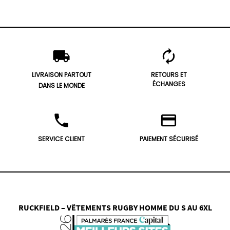
local_shipping
autorenew
LIVRAISON PARTOUT
RETOURS ET
ÉCHANGES
DANS LE MONDE
phone
credit_card
SERVICE CLIENT
PAIEMENT SÉCURISÉ
RUCKFIELD – VÊTEMENTS RUGBY HOMME DU S AU 6XL