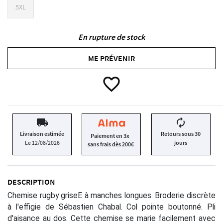
5XL
En rupture de stock
ME PRÉVENIR
favorite_border
local_shipping
autorenew
Livraison estimée
Retours sous 30
Paiement en 3x
Le 12/08/2026
jours
sans frais dès 200€
DESCRIPTION
Chemise rugby griseE à manches longues. Broderie discrète
à l'effigie de Sébastien Chabal. Col pointe boutonné. Pli
d'aisance au dos. Cette chemise se marie facilement avec