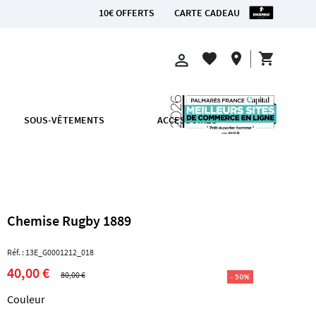
10€ OFFERTS
CARTE CADEAU
shopping_cart
favorite
location_on
perm_identity
SOUS-VÊTEMENTS
ACCESSOIRES
Chemise Rugby 1889
Réf. : 13E_G0001212_018
40,00 €
80,00 €
- 50%
Couleur