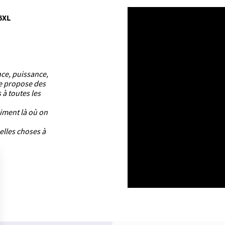
6XL
nce, puissance,
ue propose des
 à toutes les
aiment là où on
elles choses à