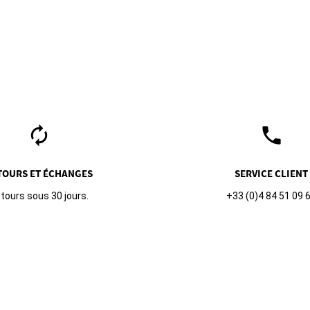
autorenew
phone
TOURS ET ÉCHANGES
SERVICE CLIENT
tours sous 30 jours.
+33 (0)4 84 51 09 