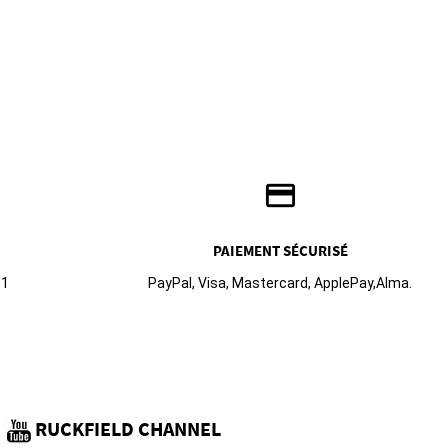
credit_card
PAIEMENT SÉCURISÉ
61
PayPal, Visa, Mastercard, ApplePay,Alma.
RUCKFIELD CHANNEL