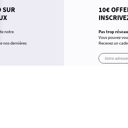
D SUR
10€ OFFE
UX
INSCRIVE
te notre
Pas trop réseau
Vous pouvez vous
 de nos dernières
Recevez un cade
 conformité avec les réglementations. Personnalisez vos préférences pour contrôler la manière dont vos inform
yt
in
PPING
EN PANNE D'INSPIRATION ?