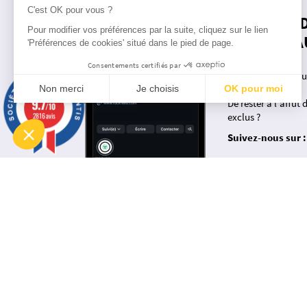
C'est OK pour vous ?
RUCKFIEL
Pour modifier vos préférences par la suite, cliquez sur le lien
LES RÉSEA
'Préférences de cookies' situé dans le pied de page.
Consentements certifiés par
Envie de suivre tou
actualité ?
Non merci
Je choisis
OK pour moi
9.7
De rester à l'affût
/10
Plateforme de Gestion du Consentement : Personnalisez vos Options
Axeptio consent
2816 avis
exclus ?
Notre plateforme vous permet d'adapter et de gérer vos paramètres de confidentialité, en garantissant la
Suivez-nous sur :
insta
fb
À PROPOS
SHO