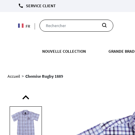
LIVRAISON OFFERTE DÈS 110 EUROS D'ACHAT
call
SERVICE CLIENT
FR
NOUVELLE COLLECTION
GRANDE BRAD
Accueil
>
Chemise Rugby 1889
expand_less