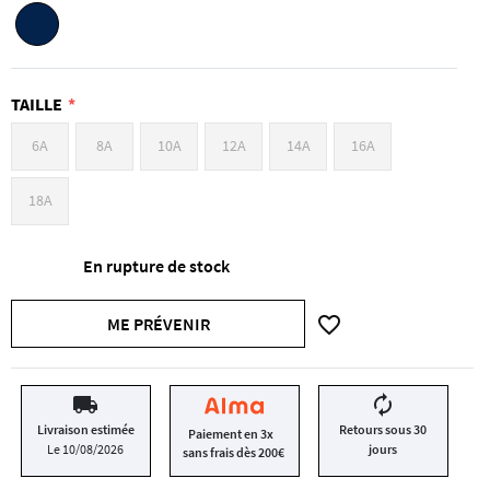
TAILLE
6A
8A
10A
12A
14A
16A
18A
En rupture de stock
favorite_border
ME PRÉVENIR
local_shipping
autorenew
Livraison estimée
Retours sous 30
Paiement en 3x
Le 10/08/2026
jours
sans frais dès 200€