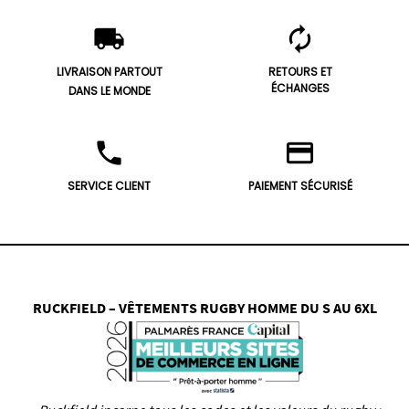
local_shipping
autorenew
LIVRAISON PARTOUT
RETOURS ET
ÉCHANGES
DANS LE MONDE
phone
credit_card
SERVICE CLIENT
PAIEMENT SÉCURISÉ
RUCKFIELD – VÊTEMENTS RUGBY HOMME DU S AU 6XL