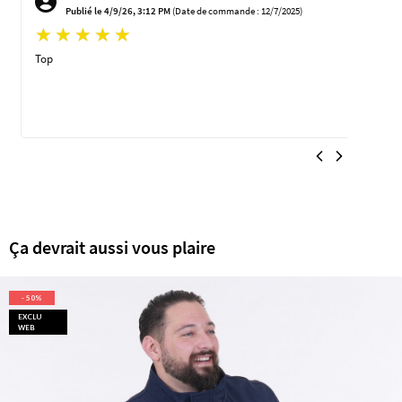
Publié le 4/9/26, 3:12 PM
(Date de commande : 12/7/2025)
Top
Agréab
Ça devrait aussi vous plaire
- 50%
EXCLU
WEB