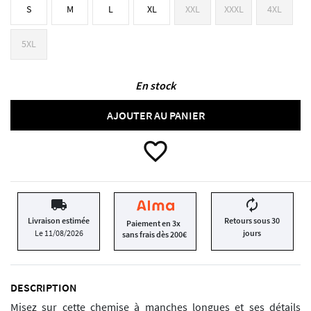
S
M
L
XL
XXL
XXXL
4XL
5XL
En stock
AJOUTER AU PANIER
favorite_border
local_shipping
autorenew
Livraison estimée
Retours sous 30
Paiement en 3x
Le 11/08/2026
jours
sans frais dès 200€
DESCRIPTION
Misez sur cette chemise à manches longues et ses détails