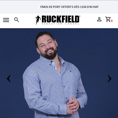
FRAIS DE PORT OFFERTS DÈS 110€ D'ACHAT
menu
perm_identity
shopping_cart
search
0