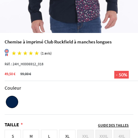
Chemise à imprimé Club Ruckfield à manches longues
Réf. : 24H_H0006912_018
49,50 €
99,00 €
- 50%
(1 avis)
Couleur
TAILLE
GUIDE DES TAILLES
S
M
L
XL
XXL
XXXL
4XL