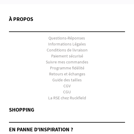
À PROPOS
Questions-Réponses
Informations Légales
Conditions de livraison
Paiement sécurisé
Suivre mes commandes
Programme fidélité
Retours et échanges
Guide des tailles
CGV
CGU
La RSE chez Ruckfield
SHOPPING
EN PANNE D'INSPIRATION ?