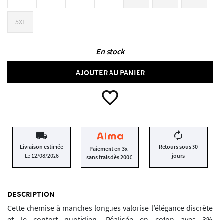
5XL
En stock
AJOUTER AU PANIER
favorite_border
local_shipping
autorenew
Livraison estimée
Retours sous 30
Paiement en 3x
Le 12/08/2026
jours
sans frais dès 200€
DESCRIPTION
Cette chemise à manches longues valorise l’élégance discrète
et le confort quotidien. Réalisée en coton avec 3%