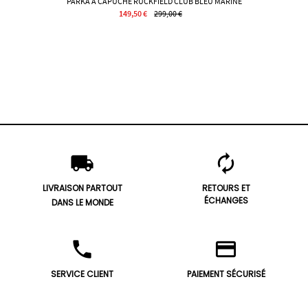
PARKA À CAPUCHE RUCKFIELD CLUB BLEU MARINE
149,50 €
299,00 €
local_shipping
autorenew
LIVRAISON PARTOUT
RETOURS ET
ÉCHANGES
DANS LE MONDE
phone
credit_card
SERVICE CLIENT
PAIEMENT SÉCURISÉ