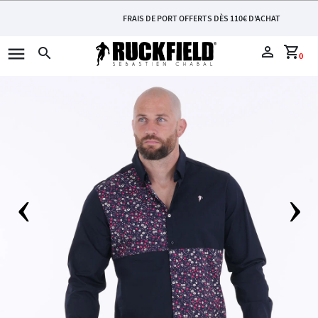
FRAIS DE PORT OFFERTS DÈS 110€ D'ACHAT
menu
perm_identity
shopping_cart
search
0