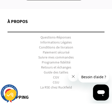
À PROPOS
Questions-Réponses
Informations Légales
Conditions de livraison
Paiement sécurisé
Suivre mes commandes
Programme fidélité
Retours et échanges
Guide des tailles
CGV
CGU
La RSE chez Ruckfield
9.7
/10
2816 avis
SHOPPING
Plateforme de Gestion du Consentement : Personnalisez vos Options
Axeptio consent
Notre plateforme vous permet d'adapter et de gérer vos paramètres de confidentialité, en garantissant la conf