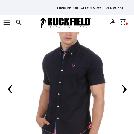
FRAIS DE PORT OFFERTS DÈS 110€ D'ACHAT
menu
perm_identity
shopping_cart
search
0