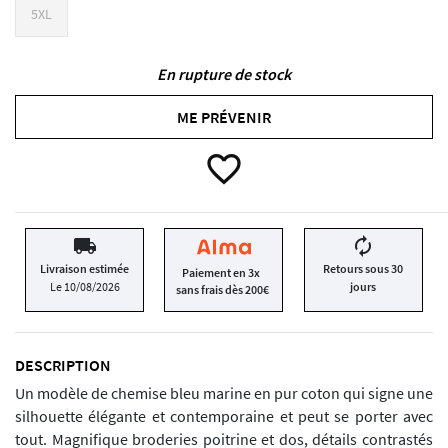
5XL
En rupture de stock
ME PRÉVENIR
favorite_border
local_shipping
autorenew
Livraison estimée
Retours sous 30
Paiement en 3x
Le 10/08/2026
jours
sans frais dès 200€
DESCRIPTION
Un modèle de chemise bleu marine en pur coton qui signe une
silhouette élégante et contemporaine et peut se porter avec
tout. Magnifique broderies poitrine et dos, détails contrastés