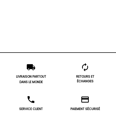
local_shipping
autorenew
LIVRAISON PARTOUT
RETOURS ET
ÉCHANGES
DANS LE MONDE
phone
credit_card
SERVICE CLIENT
PAIEMENT SÉCURISÉ