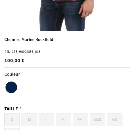
Chemise Marine Ruckfield
Réf. : 17E_H0002856_018
100,00 €
Couleur
TAILLE
S
M
L
XL
XXL
XXXL
4XL