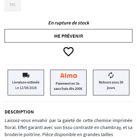
5XL
En rupture de stock
ME PRÉVENIR
favorite_border
local_shipping
autorenew
Livraison estimée
Retours sous 30
Paiement en 3x
Le 12/08/2026
jours
sans frais dès 200€
DESCRIPTION
Laissez-vous envahir par la gaieté de cette chemise imprimée
floral. Effet garanti avec son tissu contrasté en chambray, et sa
broderie poitrine. Pièce disponible en grandes tailles