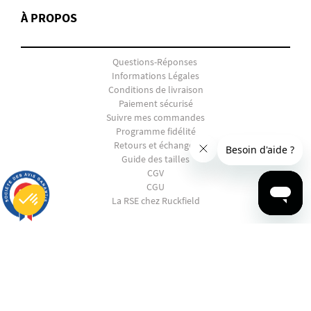
À PROPOS
Questions-Réponses
Informations Légales
Conditions de livraison
Paiement sécurisé
Suivre mes commandes
Programme fidélité
Retours et échanges
Guide des tailles
CGV
CGU
9.7
/10
La RSE chez Ruckfield
2847 avis
SHOPPING
Plateforme de Gestion du Consentement : Personnalisez vos Options
Axeptio consent
Notre plateforme vous permet d'adapter et de gérer vos paramètres de confidentialité, en garantissant la conf
EN PANNE D'INSPIRATION ?