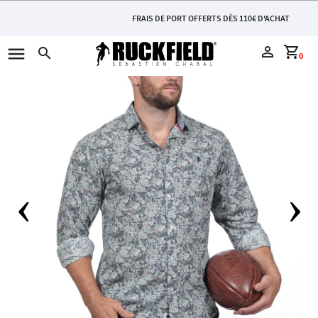
FRAIS DE PORT OFFERTS DÈS 110€ D'ACHAT
menu
perm_identity
shopping_cart
search
0