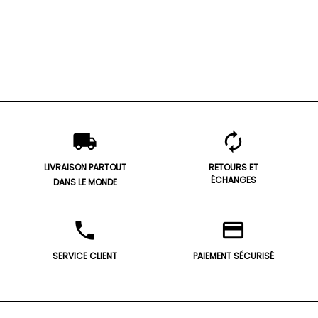
local_shipping
autorenew
LIVRAISON PARTOUT
RETOURS ET
ÉCHANGES
DANS LE MONDE
phone
credit_card
SERVICE CLIENT
PAIEMENT SÉCURISÉ