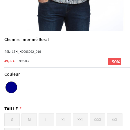
Chemise imprimé floral
Réf. : 17H_H0003092_016
49,95 €
99,90 €
- 50%
Couleur
TAILLE
S
M
L
XL
XXL
XXXL
4XL