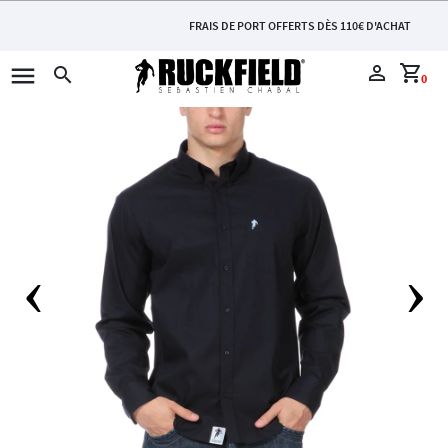
FRAIS DE PORT OFFERTS DÈS 110€ D'ACHAT
menu
perm_identity
shopping_cart
search
0