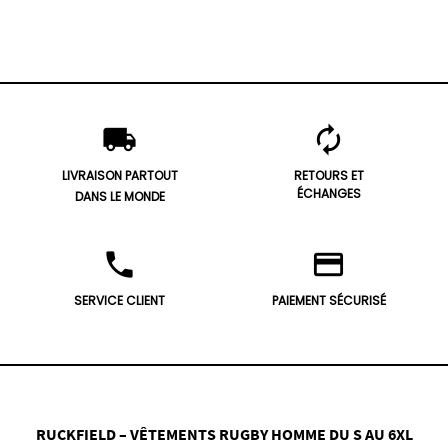
local_shipping
autorenew
LIVRAISON PARTOUT
RETOURS ET
ÉCHANGES
DANS LE MONDE
phone
credit_card
SERVICE CLIENT
PAIEMENT SÉCURISÉ
RUCKFIELD – VÊTEMENTS RUGBY HOMME DU S AU 6XL