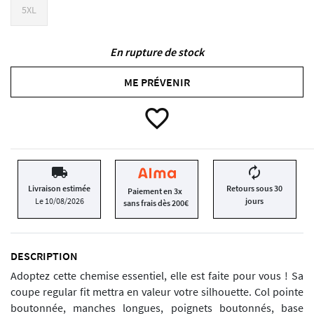
5XL
En rupture de stock
ME PRÉVENIR
favorite_border
local_shipping
autorenew
Livraison estimée
Retours sous 30
Paiement en 3x
Le 10/08/2026
jours
sans frais dès 200€
DESCRIPTION
Adoptez cette chemise essentiel, elle est faite pour vous ! Sa
coupe regular fit mettra en valeur votre silhouette. Col pointe
boutonnée, manches longues, poignets boutonnés, base