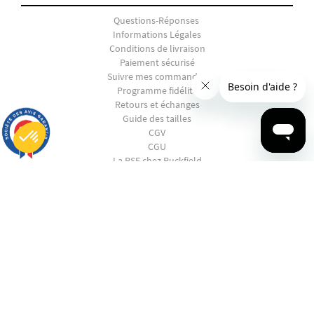
Questions-Réponses
Informations Légales
Conditions de livraison
Paiement sécurisé
Suivre mes commandes
Programme fidélité
Retours et échanges
Guide des tailles
9.7
CGV
/10
2816 avis
CGU
La RSE chez Ruckfield
Plateforme de Gestion du Consentement : Personnalisez vos Options
Axeptio consent
Notre plateforme vous permet d'adapter et de gérer vos paramètres de confidentialité, en garantissant la conf
SHOPPING
EN PANNE D'INSPIRATION ?
CONTACTEZ-NOUS