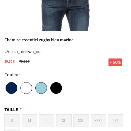
Chemise essentiel rugby bleu marine
Réf. : 16H_H0002437_018
39,50 €
79,00 €
- 50%
Couleur
TAILLE
S
M
L
XL
XXL
XXXL
4XL