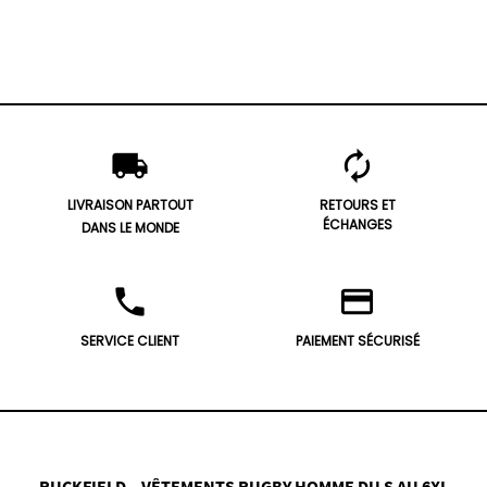
local_shipping
autorenew
LIVRAISON PARTOUT
RETOURS ET
ÉCHANGES
DANS LE MONDE
phone
credit_card
SERVICE CLIENT
PAIEMENT SÉCURISÉ
RUCKFIELD – VÊTEMENTS RUGBY HOMME DU S AU 6XL