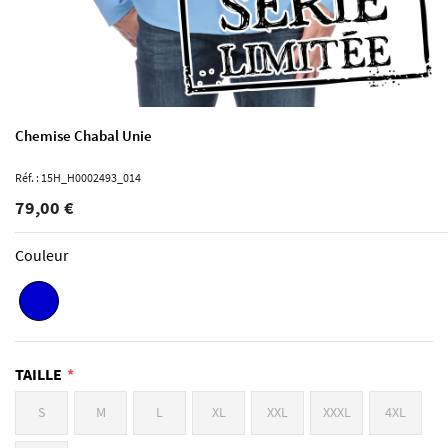
Chemise Chabal Unie
Réf. : 15H_H0002493_014
79,00 €
Couleur
TAILLE
S
M
L
XL
XXL
XXXL
4XL