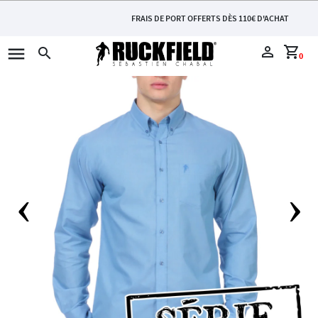
FRAIS DE PORT OFFERTS DÈS 110€ D'ACHAT
menu
perm_identity
shopping_cart
search
0