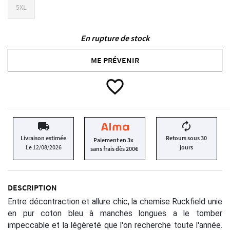
5XL
En rupture de stock
ME PRÉVENIR
favorite_border
local_shipping
autorenew
Livraison estimée
Retours sous 30
Paiement en 3x
Le 12/08/2026
jours
sans frais dès 200€
DESCRIPTION
Entre décontraction et allure chic, la chemise Ruckfield unie
en pur coton bleu à manches longues a le tomber
impeccable et la légèreté que l'on recherche toute l'année.