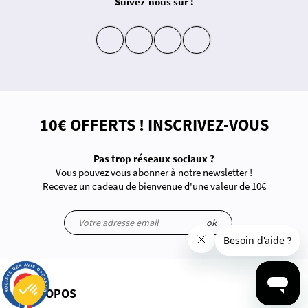
Suivez-nous sur :
insta
fb
yt
in
10€ OFFERTS ! INSCRIVEZ-VOUS
Pas trop réseaux sociaux ?
Vous pouvez vous abonner à notre newsletter !
Recevez un cadeau de bienvenue d'une valeur de 10€
ok
9.7
/10
2847 avis
À PROPOS