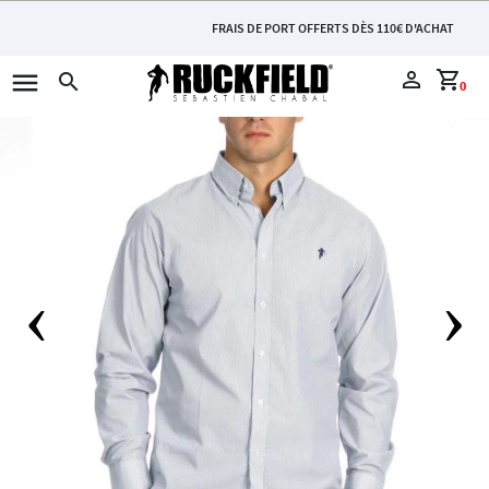
FRAIS DE PORT OFFERTS DÈS 110€ D'ACHAT
menu
perm_identity
shopping_cart
search
0