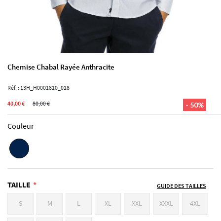
Chemise Chabal Rayée Anthracite
Réf. : 13H_H0001810_018
40,00 €
80,00 €
- 50%
Couleur
TAILLE
GUIDE DES TAILLES
S
M
L
XL
XXL
XXXL
4XL