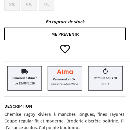
5XL
6XL
7XL
En rupture de stock
ME PRÉVENIR
favorite_border
local_shipping
autorenew
Livraison estimée
Retours sous 30
Paiement en 3x
Le 12/08/2026
jours
sans frais dès 200€
DESCRIPTION
Chemise rugby Riviera à manches longues, fines rayures.
Coupe regular fit et moderne. Broderie discrète poitrine. Pli
d'aisance au dos. Col pointe boutonné.