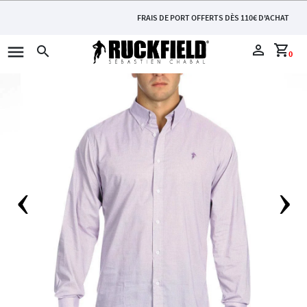
FRAIS DE PORT OFFERTS DÈS 110€ D'ACHAT
menu
perm_identity
shopping_cart
search
0