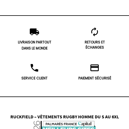
local_shipping
autorenew
LIVRAISON PARTOUT
RETOURS ET
ÉCHANGES
DANS LE MONDE
phone
credit_card
SERVICE CLIENT
PAIEMENT SÉCURISÉ
RUCKFIELD – VÊTEMENTS RUGBY HOMME DU S AU 6XL