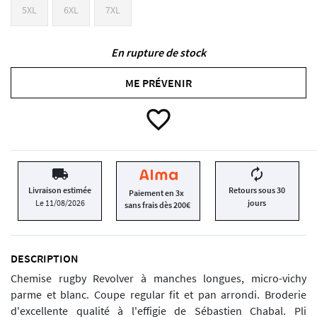
5XL
6XL
7XL
En rupture de stock
ME PRÉVENIR
favorite_border
local_shipping
autorenew
Livraison estimée
Retours sous 30
Paiement en 3x
Le 11/08/2026
jours
sans frais dès 200€
DESCRIPTION
Chemise rugby Revolver à manches longues, micro-vichy
parme et blanc. Coupe regular fit et pan arrondi. Broderie
d'excellente qualité à l'effigie de Sébastien Chabal. Pli