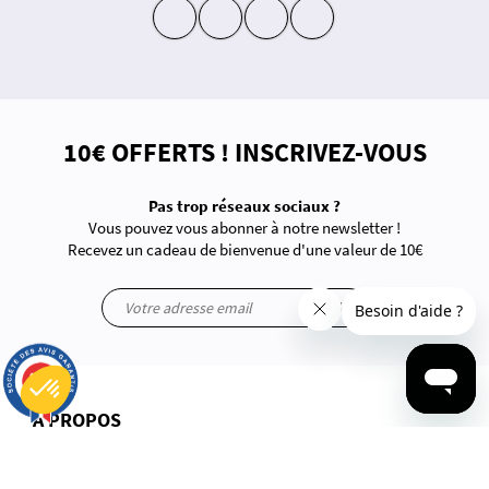
insta
fb
yt
in
10€ OFFERTS ! INSCRIVEZ-VOUS
Pas trop réseaux sociaux ?
Vous pouvez vous abonner à notre newsletter !
Recevez un cadeau de bienvenue d'une valeur de 10€
ok
9.7
/10
2816 avis
À PROPOS
Plateforme de Gestion du Consentement : Personnalisez vos Options
Axeptio consent
Notre plateforme vous permet d'adapter et de gérer vos paramètres de confidentialité, en garantissant la conf
Questions-Réponses