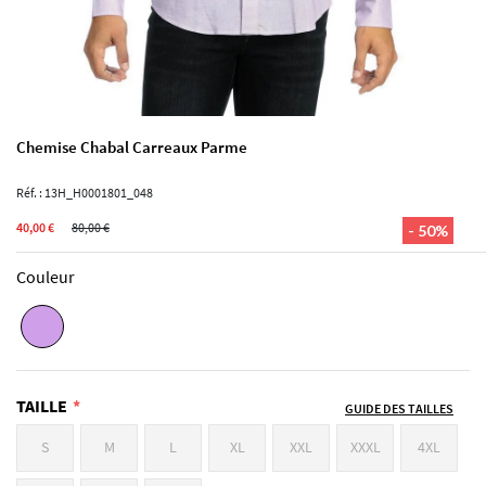
Chemise Chabal Carreaux Parme
Réf. : 13H_H0001801_048
40,00 €
80,00 €
- 50%
Couleur
TAILLE
GUIDE DES TAILLES
S
M
L
XL
XXL
XXXL
4XL