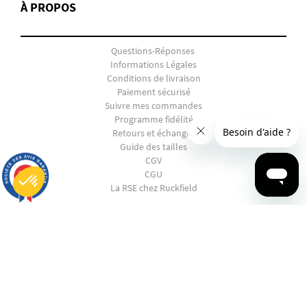
À PROPOS
Questions-Réponses
Informations Légales
Conditions de livraison
Paiement sécurisé
Suivre mes commandes
Programme fidélité
Retours et échanges
Guide des tailles
CGV
9.7
CGU
/10
2847 avis
La RSE chez Ruckfield
Plateforme de Gestion du Consentement : Personnalisez vos Options
SHOPPING
Axeptio consent
Notre plateforme vous permet d'adapter et de gérer vos paramètres de confidentialité, en garantissant la conf
EN PANNE D'INSPIRATION ?