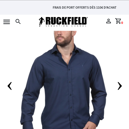
FRAIS DE PORT OFFERTS DÈS 110€ D'ACHAT
menu
perm_identity
shopping_cart
search
0