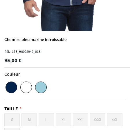
Chemise bleu marine infroissable
Réf. : 17E_H0002949_018
95,00 €
Couleur
TAILLE
S
M
L
XL
XXL
XXXL
4XL