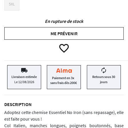
5XL
En rupture de stock
ME PRÉVENIR
favorite_border
local_shipping
autorenew
Livraison estimée
Retours sous 30
Paiement en 3x
Le 12/08/2026
jours
sans frais dès 200€
DESCRIPTION
Adoptez cette chemise Essentiel No Iron (sans repassage), elle
est faite pour vous !
Col Italien, manches longues, poignets boutonnés, base