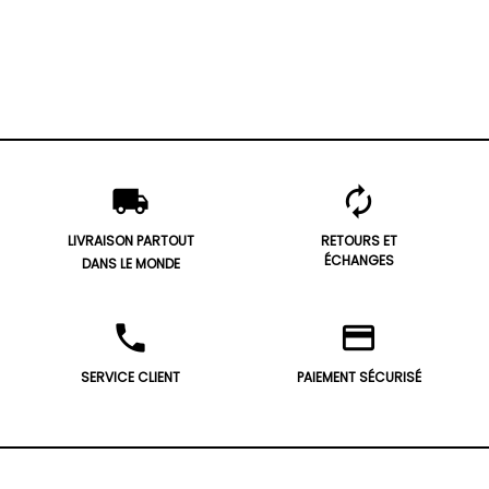
local_shipping
autorenew
LIVRAISON PARTOUT
RETOURS ET
ÉCHANGES
DANS LE MONDE
phone
credit_card
SERVICE CLIENT
PAIEMENT SÉCURISÉ