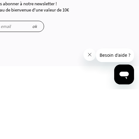
 abonner à notre newsletter !
au de bienvenue d'une valeur de 10€
ok
ations sont manipulées.
CONTACTEZ-NOUS
Par téléphone
04 84 51 09 61
Par mail
Via le Formulaire de contact