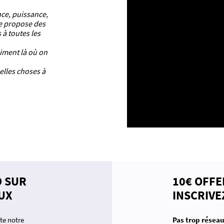
nce, puissance,
ue propose des
 à toutes les
aiment là où on
elles choses à
D SUR
10€ OFFE
UX
INSCRIVE
te notre
Pas trop réseau