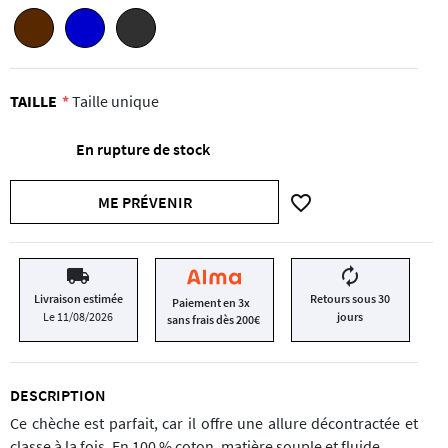
TAILLE
Taille unique
En rupture de stock
favorite_border
ME PRÉVENIR
local_shipping
autorenew
Livraison estimée
Retours sous 30
Paiement en 3x
Le 11/08/2026
jours
sans frais dès 200€
DESCRIPTION
Ce chèche est parfait, car il offre une allure décontractée et
classe à la fois. En 100 % coton, matière souple et fluide.