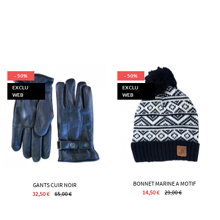
- 50%
- 50%
EXCLU
EXCLU
WEB
WEB
BONNET MARINE A MOTIF
GANTS CUIR NOIR
14,50 €
29,00 €
32,50 €
65,00 €