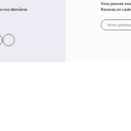
Vous pouvez vous
 de nos dernières
Recevez un cade
yt
in
 conformité avec les réglementations. Personnalisez vos préférences pour contrôler la manière dont vos inform
PPING
EN PANNE D'INSPIRATION ?
le collection homme grandes tailles
Offrez une carte cadeau
homme grandes tailles
ts homme grandes tailles
es homme grandes tailles
 homme grandes tailles