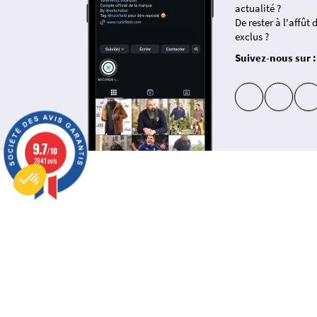
actualité ?
De rester à l'affût
exclus ?
Suivez-nous sur :
insta
fb
9.7
/10
Plateforme de Gestion du Consentement : Personnalisez vos Options
Axeptio consent
2841 avis
Notre plateforme vous permet d'adapter et de gérer vos paramètres de confidentialité, en garantissant la
À PROPOS
SHO
Questions-Réponses
Nouvel
Informations Légales
Polos 
Conditions de livraison
T-shir
Paiement sécurisé
Chemis
Suivre mes commandes
Sweats