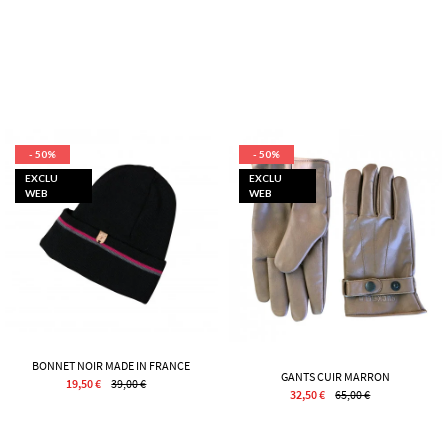
- 50%
- 50%
EXCLU
EXCLU
WEB
WEB
BONNET NOIR MADE IN FRANCE
GANTS CUIR MARRON
19,50 €
39,00 €
32,50 €
65,00 €