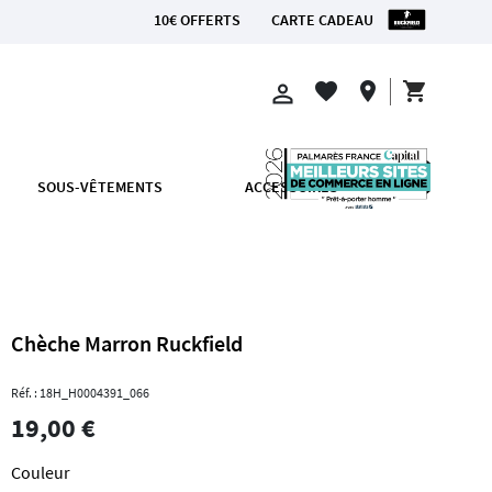
10€ OFFERTS
CARTE CADEAU
CE MÉTROPOLITAINE
shopping_cart
favorite
location_on
perm_identity
SOUS-VÊTEMENTS
ACCESSOIRES
Chèche Marron Ruckfield
Réf. : 18H_H0004391_066
19,00 €
Couleur