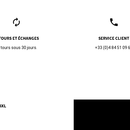
autorenew
phone
TOURS ET ÉCHANGES
SERVICE CLIENT
tours sous 30 jours.
+33 (0)4 84 51 09 
6XL