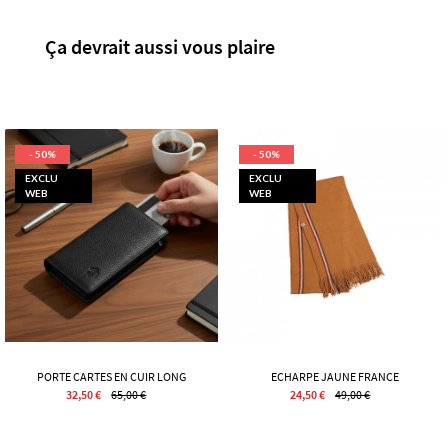
Ça devrait aussi vous plaire
- 50%
- 50%
EXCLU
EXCLU
WEB
WEB
PORTE CARTES EN CUIR LONG
ECHARPE JAUNE FRANCE
32,50 €
65,00 €
24,50 €
49,00 €