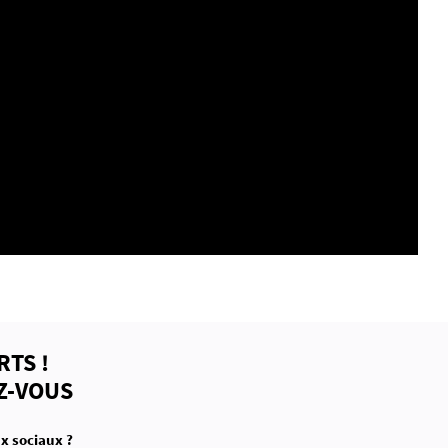
RTS !
Z-VOUS
x sociaux ?