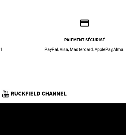
credit_card
PAIEMENT SÉCURISÉ
61
PayPal, Visa, Mastercard, ApplePay,Alma.
RUCKFIELD CHANNEL