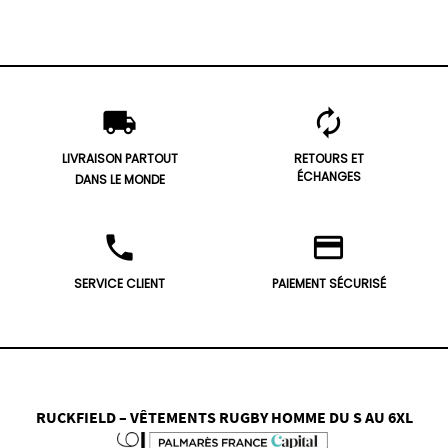
local_shipping
autorenew
LIVRAISON PARTOUT
RETOURS ET
ÉCHANGES
DANS LE MONDE
phone
credit_card
SERVICE CLIENT
PAIEMENT SÉCURISÉ
RUCKFIELD – VÊTEMENTS RUGBY HOMME DU S AU 6XL