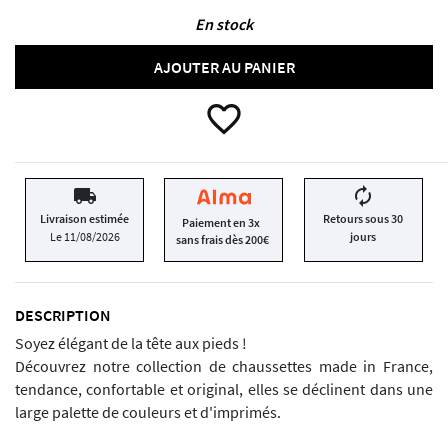
En stock
AJOUTER AU PANIER
favorite_border
local_shipping
autorenew
Livraison estimée
Retours sous 30
Paiement en 3x
Le 11/08/2026
jours
sans frais dès 200€
DESCRIPTION
Soyez élégant de la tête aux pieds !
Découvrez notre collection de chaussettes made in France,
tendance, confortable et original, elles se déclinent dans une
large palette de couleurs et d'imprimés.