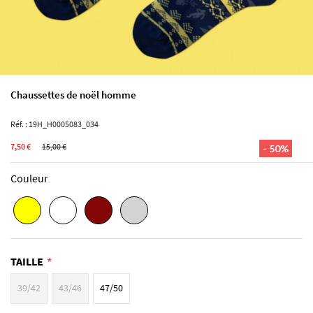
Chaussettes de noël homme
Réf. : 19H_H0005083_034
7,50 €
15,00 €
- 50%
Couleur
TAILLE
39/42
43/46
47/50