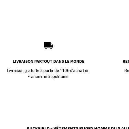
local_shipping
LIVRAISON PARTOUT
DANS LE MONDE
RE
Livraison gratuite à partir de 110€ d'achat en
Re
France métropolitaine.
RUCKFIELD – VÊTEMENTS RUGBY HOMME DU S AU 