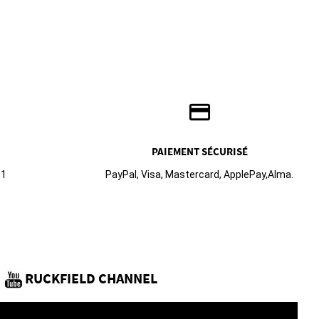
credit_card
PAIEMENT SÉCURISÉ
61
PayPal, Visa, Mastercard, ApplePay,Alma.
RUCKFIELD CHANNEL