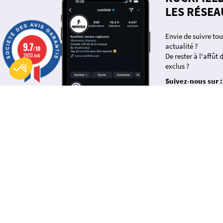
LES RÉSEA
Envie de suivre tou
9.7
actualité ?
/10
Plateforme de Gestion du Consentement : Personnalisez vos Options
Axeptio consent
2853 avis
De rester à l'affût
Notre plateforme vous permet d'adapter et de gérer vos paramètres de confidentialité, en garantissant la
exclus ?
Suivez-nous sur :
insta
fb
À PROPOS
SHO
Questions-Réponses
Nouvel