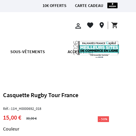
10€ OFFERTS
CARTE CADEAU
OPOLITAINE
shopping_cart
favorite
location_on
perm_identity
SOUS-VÊTEMENTS
ACCESSOIRES
Casquette Rugby Tour France
Réf. : 11H_H0000692_018
15,00 €
30,00 €
- 50%
Couleur