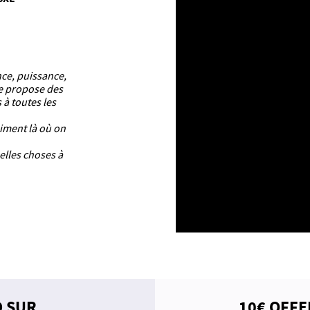
nce, puissance,
ue propose des
 à toutes les
aiment là où on
elles choses à
D SUR
10€ OFFE