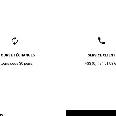
autorenew
phone
TOURS ET ÉCHANGES
SERVICE CLIENT
tours sous 30 jours.
+33 (0)4 84 51 09 
6XL