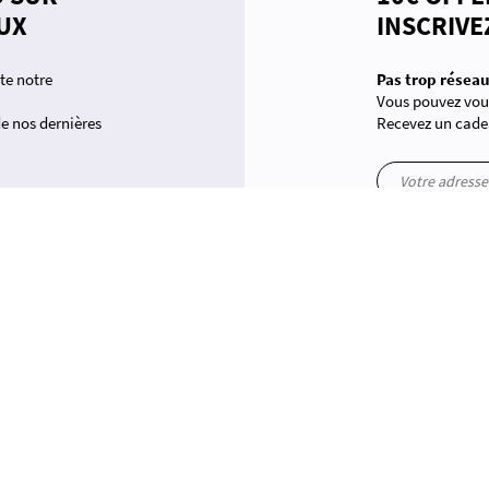
UX
INSCRIVE
te notre
Pas trop réseau
Vous pouvez vous
 de nos dernières
Recevez un cade
 conformité avec les réglementations. Personnalisez vos préférences pour contrôler la manière dont vos inform
yt
in
PPING
EN PANNE D'INSPIRATION ?
le collection homme grandes tailles
Offrez une carte cadeau