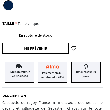
TAILLE
Taille unique
En rupture de stock
favorite_border
ME PRÉVENIR
local_shipping
autorenew
Livraison estimée
Retours sous 30
Paiement en 3x
Le 12/08/2026
jours
sans frais dès 200€
DESCRIPTION
Casquette de rugby France marine avec broderies sur le
devant et silhouette de Sébastien Chabal sur le côté.