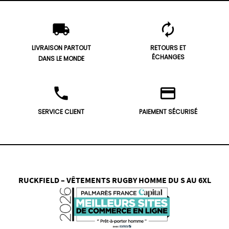
local_shipping
autorenew
LIVRAISON PARTOUT
RETOURS ET
ÉCHANGES
DANS LE MONDE
phone
credit_card
SERVICE CLIENT
PAIEMENT SÉCURISÉ
RUCKFIELD – VÊTEMENTS RUGBY HOMME DU S AU 6XL