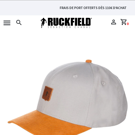
FRAIS DE PORT OFFERTS DÈS 110€ D'ACHAT
menu
perm_identity
shopping_cart
search
0