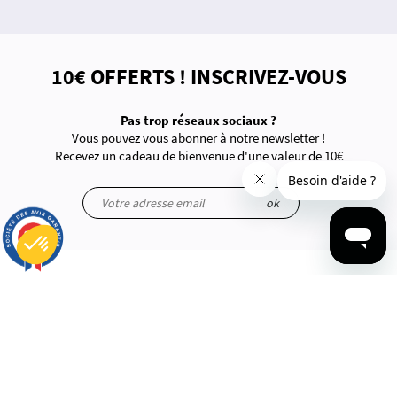
10€ OFFERTS ! INSCRIVEZ-VOUS
Pas trop réseaux sociaux ?
Vous pouvez vous abonner à notre newsletter !
Recevez un cadeau de bienvenue d'une valeur de 10€
ok
9.7
/10
2816 avis
Plateforme de Gestion du Consentement : Personnalisez vos Options
Axeptio consent
À PROPOS
Notre plateforme vous permet d'adapter et de gérer vos paramètres de confidentialité, en garantissant la conf
Questions-Réponses
Informations Légales
Conditions de livraison