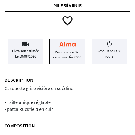
ME PRÉVENIR
favorite_border
local_shipping
autorenew
Livraison estimée
Retours sous 30
Paiement en 3x
Le 10/08/2026
jours
sans frais dès 200€
DESCRIPTION
Casquette grise visière en suédine.
- Taille unique réglable
- patch Ruckfield en cuir
COMPOSITION