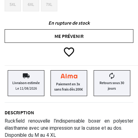
5XL
6XL
7XL
En rupture de stock
ME PRÉVENIR
favorite_border
local_shipping
autorenew
Livraison estimée
Retours sous 30
Paiement en 3x
Le 11/08/2026
jours
sans frais dès 200€
DESCRIPTION
Ruckfield renouvelle l'indispensable boxer en polyester
élasthanne avec une impression sur la cuisse et au dos.
Disponible du M au 4 XL