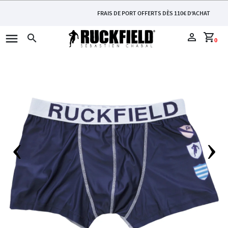
FRAIS DE PORT OFFERTS DÈS 110€ D'ACHAT
menu
perm_identity
shopping_cart
search
0