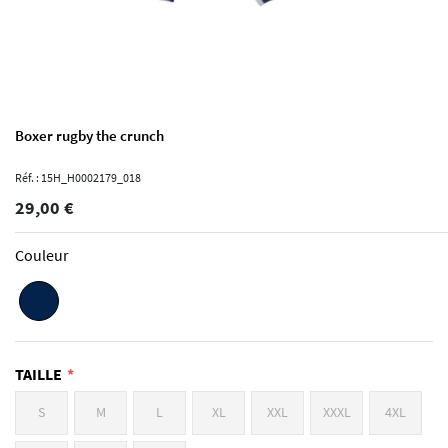
Boxer rugby the crunch
Réf. : 15H_H0002179_018
29,00 €
Couleur
TAILLE
S
M
L
XL
XXL
XXXL
4XL