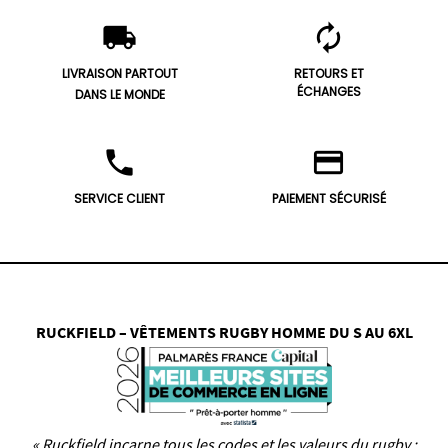
local_shipping
autorenew
LIVRAISON PARTOUT
RETOURS ET
ÉCHANGES
DANS LE MONDE
phone
credit_card
SERVICE CLIENT
PAIEMENT SÉCURISÉ
RUCKFIELD – VÊTEMENTS RUGBY HOMME DU S AU 6XL
« Ruckfield incarne tous les codes et les valeurs du rugby :